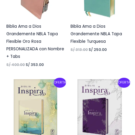
Biblia Ama a Dios
Biblia Ama a Dios
Grandemente NBLA Tapa
Grandemente NBLA Tapa
Flexible Oro Rosa
Flexible Turquesa
PERSONALIZADA con Nombre
S/
313.00
S/
250.00
+ Tabs
S/
400.00
S/
353.00
Original
Current
Original
Current
OFERTA
OFERTA
price
price
price
price
was:
is:
was:
is:
S/ 200.00.
S/ 160.00.
S/ 200.00.
S/ 160.00.