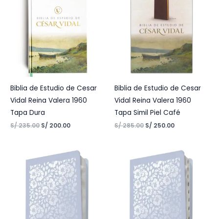
was:
is:
was:
is:
S/ 235.00.
S/ 200.00.
S/ 285.00.
S/ 250.00.
Biblia de Estudio de Cesar
Biblia de Estudio de Cesar
Vidal Reina Valera 1960
Vidal Reina Valera 1960
Tapa Dura
Tapa Simil Piel Café
S/
235.00
S/
200.00
S/
285.00
S/
250.00