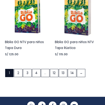
Biblia GO NTV para niños
Biblia GO para niños NTV
Tapa Dura
Tapa Rústica
S/
125.00
S/
115.00
1
2
3
4
…
12
13
14
→
W
T
F
I
Y