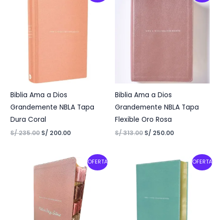
was:
is:
was:
is:
S/ 235.00.
S/ 200.00.
S/ 313.00.
S/ 250.00.
Biblia Ama a Dios
Biblia Ama a Dios
Grandemente NBLA Tapa
Grandemente NBLA Tapa
Dura Coral
Flexible Oro Rosa
S/
235.00
S/
200.00
S/
313.00
S/
250.00
Original
Current
Original
Current
OFERTA
OFERTA
price
price
price
price
was:
is:
was:
is:
S/ 400.00.
S/ 353.00.
S/ 313.00.
S/ 250.00.