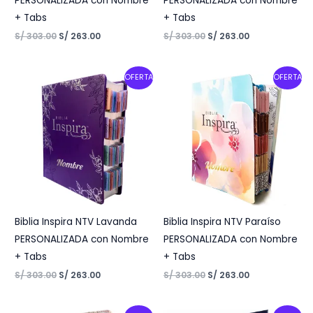
PERSONALIZADA con Nombre
PERSONALIZADA con Nombre
+ Tabs
+ Tabs
S/
303.00
S/
263.00
S/
303.00
S/
263.00
Original
Current
Original
Current
OFERTA
OFERTA
price
price
price
price
was:
is:
was:
is:
S/ 303.00.
S/ 263.00.
S/ 303.00.
S/ 263.00.
Biblia Inspira NTV Lavanda
Biblia Inspira NTV Paraíso
PERSONALIZADA con Nombre
PERSONALIZADA con Nombre
+ Tabs
+ Tabs
S/
303.00
S/
263.00
S/
303.00
S/
263.00