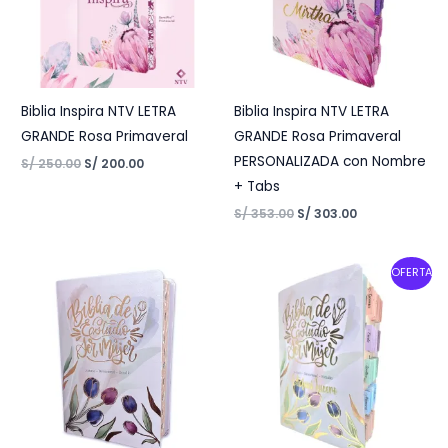
Biblia Inspira NTV LETRA
Biblia Inspira NTV LETRA
GRANDE Rosa Primaveral
GRANDE Rosa Primaveral
PERSONALIZADA con Nombre
S/
250.00
S/
200.00
+ Tabs
S/
353.00
S/
303.00
Original
Current
OFERTA
price
price
was:
is:
S/ 385.00.
S/ 368.00.