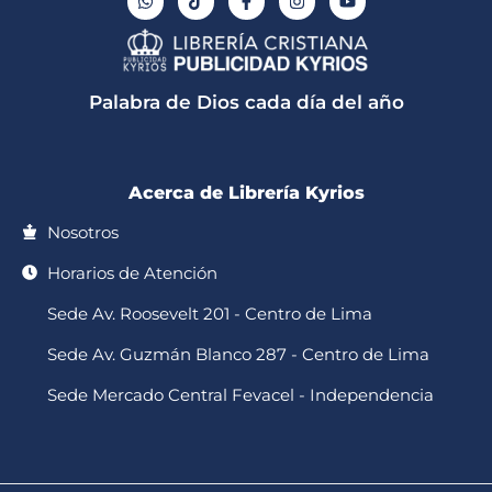
h
i
a
n
o
a
k
c
s
u
t
t
e
t
t
s
o
b
a
u
a
k
o
g
b
p
o
r
e
Palabra de Dios cada día del año
p
k
a
-
m
f
Acerca de Librería Kyrios
Nosotros
Horarios de Atención
Sede Av. Roosevelt 201 - Centro de Lima
Sede Av. Guzmán Blanco 287 - Centro de Lima
Sede Mercado Central Fevacel - Independencia