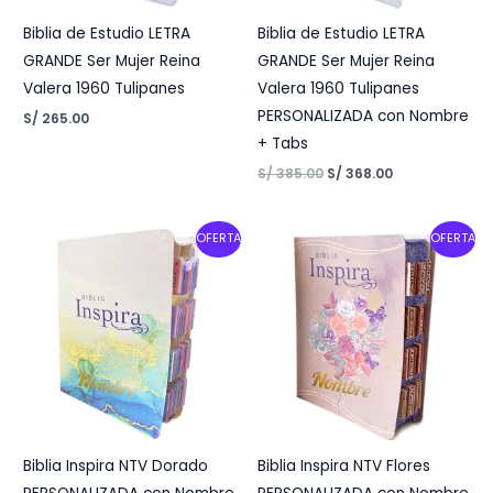
Biblia de Estudio LETRA
Biblia de Estudio LETRA
GRANDE Ser Mujer Reina
GRANDE Ser Mujer Reina
Valera 1960 Tulipanes
Valera 1960 Tulipanes
PERSONALIZADA con Nombre
S/
265.00
+ Tabs
S/
385.00
S/
368.00
Original
Current
Original
Current
OFERTA
OFERTA
price
price
price
price
was:
is:
was:
is:
S/ 303.00.
S/ 263.00.
S/ 303.00.
S/ 263.00.
Biblia Inspira NTV Dorado
Biblia Inspira NTV Flores