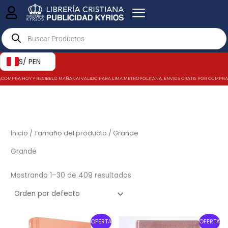
Ir
al
Products
contenido
search
S/ PEN
¡COMPRA HOY Y RECIBELO MAÑANA! VALIDO PARA LIMA METROPOLITANA, ENVIOS GRATIS POR COMPRAS MAY
Inicio
/ Tamaño del producto / Grande
Grande
Mostrando 1–30 de 409 resultados
Original
Current
Original
Current
OFERTA
OFERTA
price
price
price
price