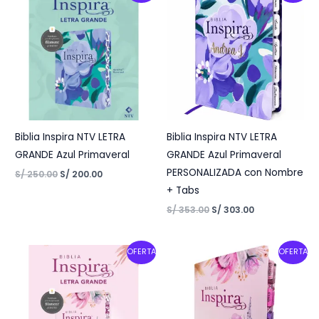
was:
is:
was:
is:
S/ 250.00.
S/ 200.00.
S/ 353.00.
S/ 303.00.
Biblia Inspira NTV LETRA
Biblia Inspira NTV LETRA
GRANDE Azul Primaveral
GRANDE Azul Primaveral
PERSONALIZADA con Nombre
S/
250.00
S/
200.00
+ Tabs
S/
353.00
S/
303.00
Original
Current
Original
Current
OFERTA
OFERTA
price
price
price
price
was:
is:
was:
is:
S/ 250.00.
S/ 200.00.
S/ 353.00.
S/ 303.00.