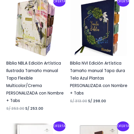
Original
Current
Original
Current
OFERTA
OFERTA
price
price
price
price
was:
is:
was:
is:
S/ 353.00.
S/ 253.00.
S/ 313.00.
S/ 298.00.
Biblia NBLA Edición Artística
Biblia NVI Edición Artística
Ilustrada Tamaño manual
Tamaño manual Tapa dura
Tapa Flexible
Tela Azul Plantas
Multicolor/Crema
PERSONALIZADA con Nombre
PERSONALIZADA con Nombre
+ Tabs
+ Tabs
S/
313.00
S/
298.00
S/
353.00
S/
253.00
Original
Current
Original
Current
OFERTA
OFERTA
price
price
price
price