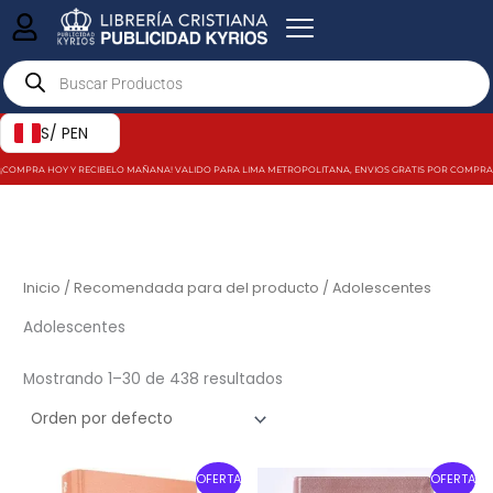
Ir
al
Products
contenido
search
S/ PEN
¡COMPRA HOY Y RECIBELO MAÑANA! VALIDO PARA LIMA METROPOLITANA, ENVIOS GRATIS POR COMPRAS MAY
Inicio
/ Recomendada para del producto / Adolescentes
Adolescentes
Mostrando 1–30 de 438 resultados
Original
Current
Original
Current
OFERTA
OFERTA
price
price
price
price