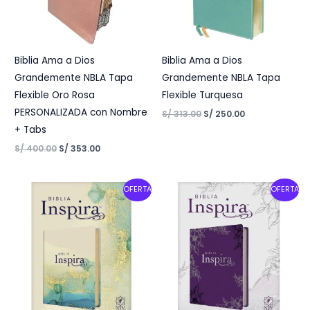
Biblia Ama a Dios
Biblia Ama a Dios
Grandemente NBLA Tapa
Grandemente NBLA Tapa
Flexible Oro Rosa
Flexible Turquesa
PERSONALIZADA con Nombre
S/
313.00
S/
250.00
+ Tabs
S/
400.00
S/
353.00
Original
Current
Original
Current
OFERTA
OFERTA
price
price
price
price
was:
is:
was:
is:
S/ 200.00.
S/ 160.00.
S/ 200.00.
S/ 160.00.