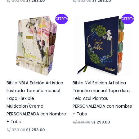
S/
303.00
S/
263.00
S/
303.00
S/
263.00
Original
Current
Original
Current
OFERTA
OFERTA
price
price
price
price
was:
is:
was:
is:
S/ 353.00.
S/ 253.00.
S/ 313.00.
S/ 298.00.
Biblia NBLA Edición Artística
Biblia NVI Edición Artística
Ilustrada Tamaño manual
Tamaño manual Tapa dura
Tapa Flexible
Tela Azul Plantas
Multicolor/Crema
PERSONALIZADA con Nombre
PERSONALIZADA con Nombre
+ Tabs
+ Tabs
S/
313.00
S/
298.00
S/
353.00
S/
253.00