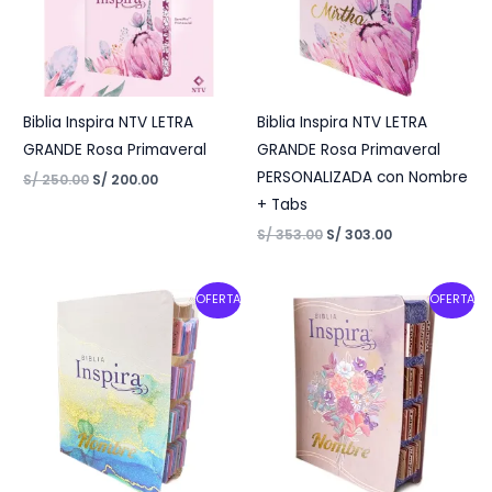
Biblia Inspira NTV LETRA
Biblia Inspira NTV LETRA
GRANDE Rosa Primaveral
GRANDE Rosa Primaveral
PERSONALIZADA con Nombre
S/
250.00
S/
200.00
+ Tabs
S/
353.00
S/
303.00
Original
Current
Original
Current
OFERTA
OFERTA
price
price
price
price
was:
is:
was:
is:
S/ 303.00.
S/ 263.00.
S/ 303.00.
S/ 263.00.