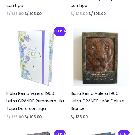
con Liga
con Liga
S/
125.00
S/
105.00
S/
125.00
S/
105.00
Original
Current
OFERTA
price
price
was:
is:
S/ 125.00.
S/ 105.00.
Biblia Reina Valera 1960
Biblia Reina Valera 1960
Letra GRANDE Primavera Lila
Letra GRANDE León Deluxe
Tapa Dura con Liga
Bronce
S/
125.00
S/
105.00
S/
135.00
Original
Current
Original
Current
OFERTA
OFERTA