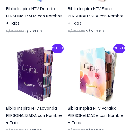
Biblia Inspira NTV Dorado
Biblia Inspira NTV Flores
PERSONALIZADA con Nombre
PERSONALIZADA con Nombre
+ Tabs
+ Tabs
S/
303.00
S/
263.00
S/
303.00
S/
263.00
Original
Current
Original
Current
OFERTA
OFERTA
price
price
price
price
was:
is:
was:
is:
S/ 303.00.
S/ 263.00.
S/ 303.00.
S/ 263.00.
Biblia Inspira NTV Lavanda
Biblia Inspira NTV Paraíso
PERSONALIZADA con Nombre
PERSONALIZADA con Nombre
+ Tabs
+ Tabs