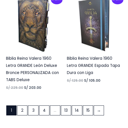
price
price
price
price
was:
is:
was:
is:
S/ 225.00.
S/ 203.00.
S/ 125.00.
S/ 105.00.
Biblia Reina Valera 1960
Biblia Reina Valera 1960
Letra GRANDE León Deluxe
Letra GRANDE Espada Tapa
Bronce PERSONALIZADA con
Dura con Liga
TABS Deluxe
S/
125.00
S/
105.00
S/
225.00
S/
203.00
1
2
3
4
…
13
14
15
→