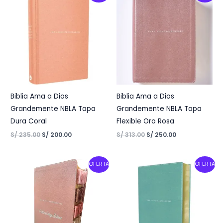
was:
is:
was:
is:
S/ 235.00.
S/ 200.00.
S/ 313.00.
S/ 250.00.
Biblia Ama a Dios
Biblia Ama a Dios
Grandemente NBLA Tapa
Grandemente NBLA Tapa
Dura Coral
Flexible Oro Rosa
S/
235.00
S/
200.00
S/
313.00
S/
250.00
Original
Current
Original
Current
OFERTA
OFERTA
price
price
price
price
was:
is:
was:
is:
S/ 400.00.
S/ 353.00.
S/ 313.00.
S/ 250.00.