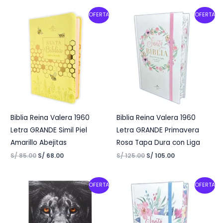
Original
Current
Original
Current
OFERTA
OFERTA
price
price
price
price
was:
is:
was:
is:
S/ 85.00.
S/ 68.00.
S/ 125.00.
S/ 105.00.
Biblia Reina Valera 1960
Biblia Reina Valera 1960
Letra GRANDE Simil Piel
Letra GRANDE Primavera
Amarillo Abejitas
Rosa Tapa Dura con Liga
S/
85.00
S/
68.00
S/
125.00
S/
105.00
Original
Current
Original
Current
OFERTA
OFERTA
price
price
price
price
was:
is:
was:
is:
S/ 150.00.
S/ 115.00.
S/ 125.00.
S/ 105.00.