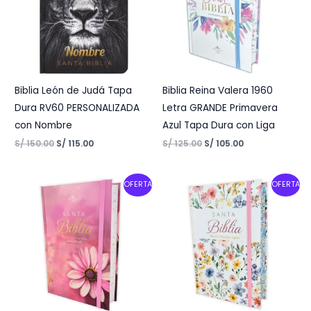
Biblia León de Judá Tapa
Biblia Reina Valera 1960
Dura RV60 PERSONALIZADA
Letra GRANDE Primavera
con Nombre
Azul Tapa Dura con Liga
S/
150.00
S/
115.00
S/
125.00
S/
105.00
Original
Current
Original
Current
OFERTA
OFERTA
price
price
price
price
was:
is:
was:
is:
S/ 125.00.
S/ 105.00.
S/ 125.00.
S/ 105.00.