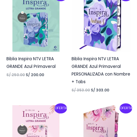
was:
is:
was:
is:
S/ 250.00.
S/ 200.00.
S/ 353.00.
S/ 303.00.
Biblia Inspira NTV LETRA
Biblia Inspira NTV LETRA
GRANDE Azul Primaveral
GRANDE Azul Primaveral
PERSONALIZADA con Nombre
S/
250.00
S/
200.00
+ Tabs
S/
353.00
S/
303.00
Original
Current
Original
Current
OFERTA
OFERTA
price
price
price
price
was:
is:
was:
is:
S/ 250.00.
S/ 200.00.
S/ 353.00.
S/ 303.00.