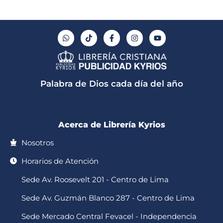
W
T
F
I
Y
h
i
a
n
o
a
k
c
s
u
t
t
e
t
t
s
o
b
a
u
a
k
o
g
b
p
o
r
e
Palabra de Dios cada día del año
p
k
a
-
m
f
Acerca de Librería Kyrios
Nosotros
Horarios de Atención
Sede Av. Roosevelt 201 - Centro de Lima
Sede Av. Guzmán Blanco 287 - Centro de Lima
Sede Mercado Central Fevacel - Independencia