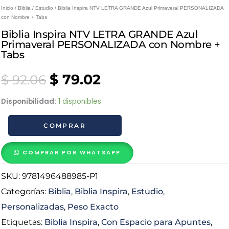
Inicio
/
Biblia
/
Estudio
/ Biblia Inspira NTV LETRA GRANDE Azul Primaveral PERSONALIZADA
con Nombre + Tabs
Biblia Inspira NTV LETRA GRANDE Azul
Primaveral PERSONALIZADA con Nombre +
Tabs
Original
Current
$
79.02
$
92.06
price
price
Biblia
Disponibilidad:
1 disponibles
Inspira
was:
is:
COMPRAR
NTV
LETRA
$ 92.06.
$ 79.02.
GRANDE
COMPRAR POR WHATSAPP
Azul
SKU:
9781496488985-P1
Primaveral
PERSONALIZADA
Categorías:
Biblia
,
Biblia Inspira
,
Estudio
,
con
Personalizadas
,
Peso Exacto
Nombre
Etiquetas:
Biblia Inspira
,
Con Espacio para Apuntes
,
+