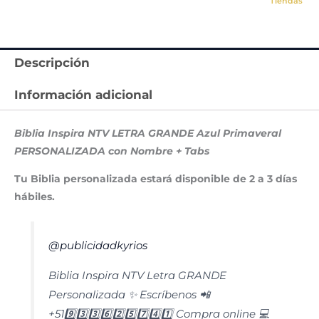
Tiendas
Descripción
Información adicional
Biblia Inspira NTV LETRA GRANDE Azul Primaveral
PERSONALIZADA con Nombre + Tabs
Tu Biblia personalizada estará disponible de 2 a 3 días
hábiles.
@publicidadkyrios
Biblia Inspira NTV Letra GRANDE
Personalizada ✨ Escríbenos 📲
+519️⃣3️⃣3️⃣6️⃣2️⃣5️⃣7️⃣4️⃣1️⃣ Compra online 💻