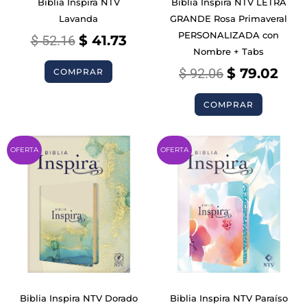
Biblia Inspira NTV
Biblia Inspira NTV LETRA
Lavanda
GRANDE Rosa Primaveral
PERSONALIZADA con
$
52.16
$
41.73
Nombre + Tabs
$
92.06
$
79.02
COMPRAR
COMPRAR
Original
Current
Original
Curr
OFERTA
OFERTA
price
price
price
pric
was:
is:
was:
is:
$ 52.16.
$ 41.73.
$ 52.16.
$ 41.
Biblia Inspira NTV Dorado
Biblia Inspira NTV Paraíso