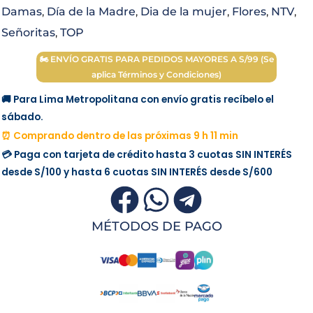
Damas
,
Día de la Madre
,
Dia de la mujer
,
Flores
,
NTV
,
Tabs
Señoritas
,
TOP
cantidad
🏍 ENVÍO GRATIS PARA PEDIDOS MAYORES A S/99 (Se
aplica Términos y Condiciones)
🚚 Para Lima Metropolitana con envío gratis recíbelo el
sábado.
⏰ Comprando dentro de las próximas 9 h 11 min
💳 Paga con tarjeta de crédito hasta 3 cuotas
SIN INTERÉS
desde
S/100
y hasta 6 cuotas
SIN INTERÉS
desde
S/600
MÉTODOS DE PAGO