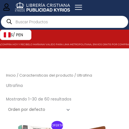
Ir
al
Products
contenido
search
S/ PEN
¡COMPRA HOY Y RECIBELO MAÑANA! VALIDO PARA LIMA METROPOLITANA, ENVIOS GRATIS POR COMPRAS MAY
Inicio
/ Caracteristicas del producto / Ultrafina
Ultrafina
Mostrando 1–30 de 60 resultados
Original
Current
OFERTA
price
price