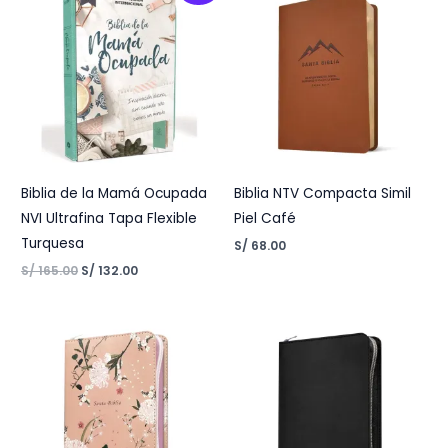
was:
is:
S/ 165.00.
S/ 132.00.
Biblia de la Mamá Ocupada
Biblia NTV Compacta Simil
NVI Ultrafina Tapa Flexible
Piel Café
Turquesa
S/
68.00
S/
165.00
S/
132.00