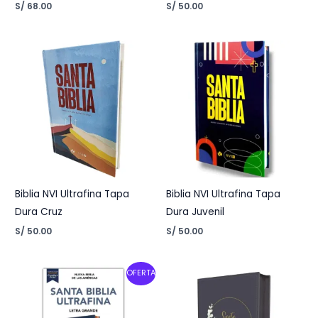
S/
68.00
S/
50.00
Biblia NVI Ultrafina Tapa
Biblia NVI Ultrafina Tapa
Dura Cruz
Dura Juvenil
S/
50.00
S/
50.00
Original
Current
OFERTA
price
price
was:
is:
S/ 140.00.
S/ 95.00.