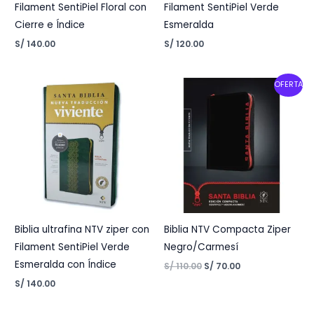
Filament SentiPiel Floral con
Filament SentiPiel Verde
Cierre e Índice
Esmeralda
S/
140.00
S/
120.00
Original
Current
OFERTA
price
price
was:
is:
S/ 110.00.
S/ 70.00.
Biblia ultrafina NTV ziper con
Biblia NTV Compacta Ziper
Filament SentiPiel Verde
Negro/Carmesí
Esmeralda con Índice
S/
110.00
S/
70.00
S/
140.00