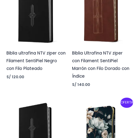
Biblia ultrafina NTV ziper con
Biblia Ultrafina NTV ziper
Filament SentiPiel Negro
con Filament SentiPiel
con Filo Plateado
Marrón con Filo Dorado con
Índice
S/
120.00
S/
140.00
Original
Current
OFERTA
price
price
was:
is:
S/ 135.00.
S/ 120.00.