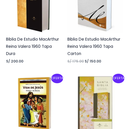
Biblia De Estudio MacArthur
Biblia De Estudio MacArthur
Reina Valera 1960 Tapa
Reina Valera 1960 Tapa
Dura
Carton
S/
200.00
S/
175.00
S/
150.00
Original
Current
Original
Current
OFERTA
OFERTA
price
price
price
price
was:
is:
was:
is:
S/ 12.00.
S/ 9.60.
S/ 128.00.
S/ 96.00.