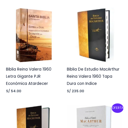
Biblia Reina Valera 1960
Biblia De Estudio MacArthur
Letra Gigante PJR
Reina Valera 1960 Tapa
Económica Atardecer
Dura con Indice
S/
54.00
S/
235.00
Original
Current
OFERTA
price
price
was:
is:
S/ 175.00.
S/ 150.00.