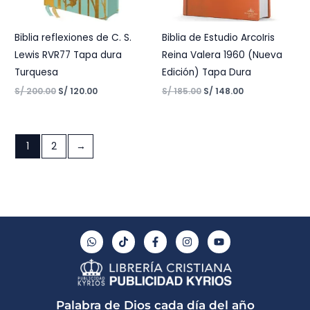
Biblia reflexiones de C. S.
Biblia de Estudio ArcoIris
Lewis RVR77 Tapa dura
Reina Valera 1960 (Nueva
Turquesa
Edición) Tapa Dura
S/
200.00
S/
120.00
S/
185.00
S/
148.00
1
2
→
W
T
F
I
Y
h
i
a
n
o
a
k
c
s
u
t
t
e
t
t
s
o
b
a
u
a
k
o
g
b
p
o
r
e
Palabra de Dios cada día del año
p
k
a