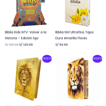
Biblia Kids NTV: Volver a la
Biblia NVI Ultrafina Tapa
Historia – Edición lujo
Dura Amarilla Flores
S/
150.00
S/
120.00
S/
50.00
Original
Current
Original
Current
OFERTA
OFERTA
price
price
price
price
was:
is:
was:
is:
S/ 65.00.
S/ 48.00.
S/ 65.00.
S/ 48.00.