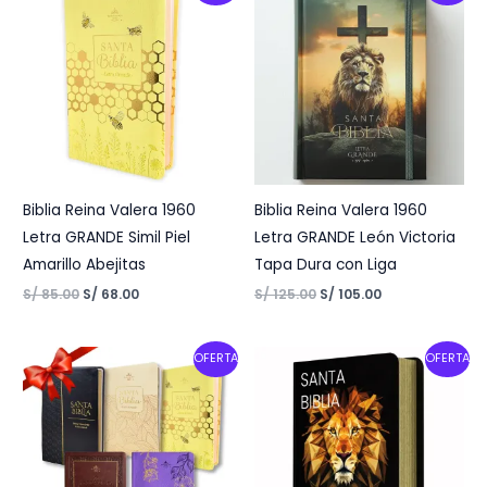
was:
is:
was:
is:
S/ 85.00.
S/ 68.00.
S/ 125.00.
S/ 105.00.
Biblia Reina Valera 1960
Biblia Reina Valera 1960
Letra GRANDE Simil Piel
Letra GRANDE León Victoria
Amarillo Abejitas
Tapa Dura con Liga
S/
85.00
S/
68.00
S/
125.00
S/
105.00
Original
Current
Original
Current
OFERTA
OFERTA
price
price
price
price
was:
is:
was:
is:
S/ 425.00.
S/ 300.00.
S/ 120.00.
S/ 105.00.