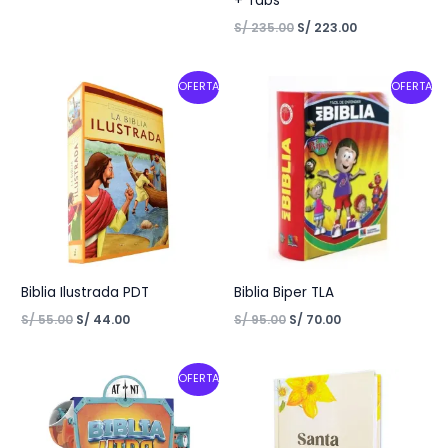
+ Tabs
S/
235.00
S/
223.00
Original
Current
Original
Current
OFERTA
OFERTA
price
price
price
price
was:
is:
was:
is:
S/ 55.00.
S/ 44.00.
S/ 95.00.
S/ 70.00.
Biblia Ilustrada PDT
Biblia Biper TLA
S/
55.00
S/
44.00
S/
95.00
S/
70.00
Original
Current
OFERTA
price
price
was:
is:
S/ 150.00.
S/ 120.00.