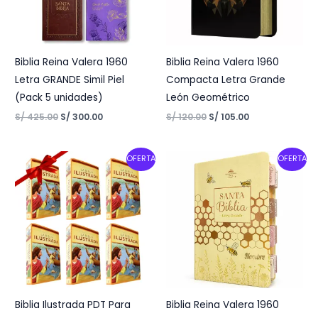
Biblia Reina Valera 1960
Biblia Reina Valera 1960
Letra GRANDE Simil Piel
Compacta Letra Grande
(Pack 5 unidades)
León Geométrico
S/
425.00
S/
300.00
S/
120.00
S/
105.00
Original
Current
Original
Current
OFERTA
OFERTA
price
price
price
price
was:
is:
was:
is:
S/ 330.00.
S/ 240.00.
S/ 186.00.
S/ 150.00.
Biblia Ilustrada PDT Para
Biblia Reina Valera 1960