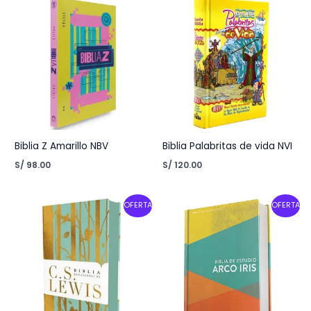
Biblia Z Amarillo NBV
Biblia Palabritas de vida NVI
S/
98.00
S/
120.00
Original
Current
Original
Current
OFERTA
OFERTA
price
price
price
price
was:
is:
was:
is:
S/ 200.00.
S/ 120.00.
S/ 185.00.
S/ 148.00.