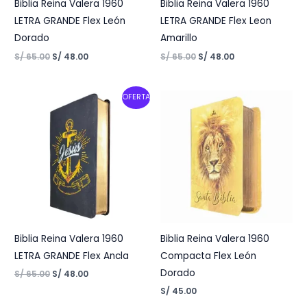
Biblia Reina Valera 1960
Biblia Reina Valera 1960
LETRA GRANDE Flex León
LETRA GRANDE Flex Leon
Dorado
Amarillo
S/
65.00
S/
48.00
S/
65.00
S/
48.00
Original
Current
OFERTA
price
price
was:
is:
S/ 65.00.
S/ 48.00.
Biblia Reina Valera 1960
Biblia Reina Valera 1960
LETRA GRANDE Flex Ancla
Compacta Flex León
Dorado
S/
65.00
S/
48.00
S/
45.00