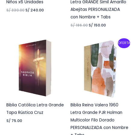
Niños x6 Unidades
Letra GRANDE Simil Amarillo
Abejitas PERSONALIZADA
S/
330.00
S/
240.00
con Nombre + Tabs
S/
186.00
S/
150.00
Original
Current
OFERTA
price
price
was:
is:
S/ 235.00.
S/ 223.00.
Biblia Católica Letra Grande
Biblia Reina Valera 1960
Tapa Rústica Cruz
Letra Grande PJR Holman
Multicolor Filo Dorado
S/
75.00
PERSONALIZADA con Nombre