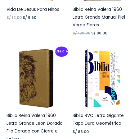
Vida De Jesus Para Niños
Biblia Reina Valera 1960
Letra Grande Manual Piel
S/
12.00
S/
9.60
Verde Flores
S/
128.00
S/
96.00
Original
Current
OFERTA
price
price
was:
is:
S/ 150.00.
S/ 125.00.
Biblia Reina Valera 1960
Biblia RVC Letra Gigante
Letra Grande Leon Dorado
Tapa Dura Geométrica
Filo Dorado con Cierre e
S/
85.00
Indice