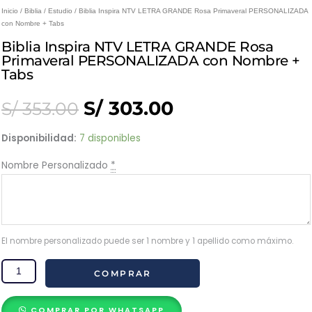
Inicio
/
Biblia
/
Estudio
/ Biblia Inspira NTV LETRA GRANDE Rosa Primaveral PERSONALIZADA
con Nombre + Tabs
Biblia Inspira NTV LETRA GRANDE Rosa
Primaveral PERSONALIZADA con Nombre +
Tabs
Original
Current
S/
303.00
S/
353.00
price
price
Biblia
Disponibilidad:
7 disponibles
Inspira
Nombre Personalizado
*
was:
is:
NTV
LETRA
S/ 353.00.
S/ 303.00.
GRANDE
Rosa
El nombre personalizado puede ser 1 nombre y 1 apellido como máximo.
Primaveral
PERSONALIZADA
COMPRAR
con
Nombre
COMPRAR POR WHATSAPP
+