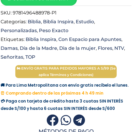
Tabs
SKU:
9781496488978-P1
cantidad
Categorías:
Biblia
,
Biblia Inspira
,
Estudio
,
Personalizadas
,
Peso Exacto
Etiquetas:
Biblia Inspira
,
Con Espacio para Apuntes
,
Damas
,
Día de la Madre
,
Dia de la mujer
,
Flores
,
NTV
,
Señoritas
,
TOP
🏍 ENVÍO GRATIS PARA PEDIDOS MAYORES A S/99 (Se
aplica Términos y Condiciones)
🚚 Para Lima Metropolitana con envío gratis recíbelo el lunes.
⏰ Comprando dentro de las próximas 4 h 49 min
💳 Paga con tarjeta de crédito hasta 3 cuotas
SIN INTERÉS
desde
S/100
y hasta 6 cuotas
SIN INTERÉS
desde
S/600
MÉTODOS DE PAGO