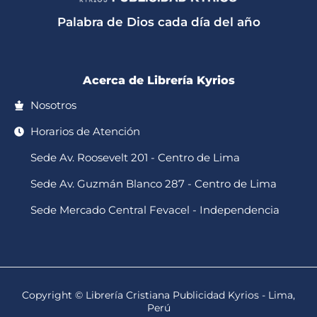
a
k
o
g
b
p
o
r
e
Palabra de Dios cada día del año
p
k
a
-
m
f
Acerca de Librería Kyrios
Nosotros
Horarios de Atención
Sede Av. Roosevelt 201 - Centro de Lima
Sede Av. Guzmán Blanco 287 - Centro de Lima
Sede Mercado Central Fevacel - Independencia
Copyright © Librería Cristiana Publicidad Kyrios - Lima,
Perú