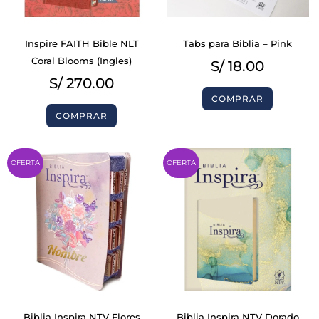
Inspire FAITH Bible NLT
Tabs para Biblia – Pink
Coral Blooms (Ingles)
S/
18.00
S/
270.00
COMPRAR
COMPRAR
Original
Current
Origina
Curren
OFERTA
OFERTA
price
price
price
price
was:
is:
was:
is:
S/ 303.00.
S/ 263.00.
S/ 200.
S/ 160.
Biblia Inspira NTV Flores
Biblia Inspira NTV Dorado