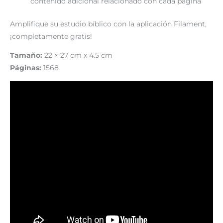
contenido adicional relacionado con cada página
Amplifique su estudio bíblico con la aplicación Filament,
¡completamente gratis!
Tamaño:
22 × 27 cm x 4.5 cm
Páginas:
1568