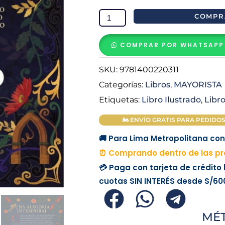
progreso
COMPR
del
peregrino:
COMPRAR POR WHATSAPP
Un
clásico
SKU:
9781400220311
cristiano
Categorías:
Libros
,
MAYORISTA
ilustrado
Etiquetas:
Libro Ilustrado
,
Libr
-
John
🏍 ENVÍO GRATIS PARA PEDIDOS M
Bunyan
🚚 Para Lima Metropolitana con 
cantidad
⏰ Comprando dentro de las pró
💳 Paga con tarjeta de crédito
cuotas
SIN INTERÉS
desde
S/60
MÉ