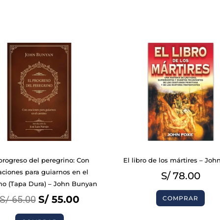
Original
Current
price
price
was:
is:
S/ 65.00.
S/ 55.00.
BIBLIAS
progreso del peregrino: Con
El libro de los mártires – Joh
aciones para guiarnos en el
S/
78.00
LIBROS
o (Tapa Dura) – John Bunyan
S/
65.00
S/
55.00
COMPRAR