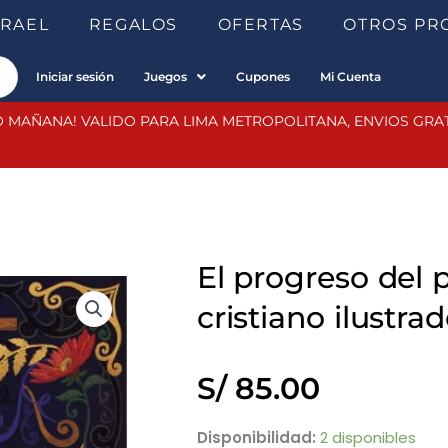
SRAEL
REGALOS
OFERTAS
OTROS PR
Iniciar sesión
Juegos
Cupones
Mi Cuenta
 MAÑANA! VALIDO PARA LIMA METROPOLITANA, ENVIOS GRATIS
El progreso del 
cristiano ilustr
S/
85.00
El
Disponibilidad:
2 disponibles