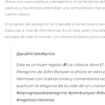
ofrece una nueva belleza y perspectiva. A los fanáticos 
capítulo, y los lectores obtendrán una comprensión más pr
cuento clásico.
El progreso del peregrino
ha inspirado a los lectores a trav
traducido a más de 200 idiomas. Es un
best seller
mundial,
teólogos de todo el mundo. ¡Un elemento básico para cual
@publicidadkyrios
Este es un buen regalo 🎁 La clásica obra El
Peregrino de John Bunyan a ahora en esta 
hermosa con ilustraciones y comentarios a
explican la alegoría de la vida de un cristia
#elprogresodelperegrino
#johnbunyan
#lib
#regaloscristianos