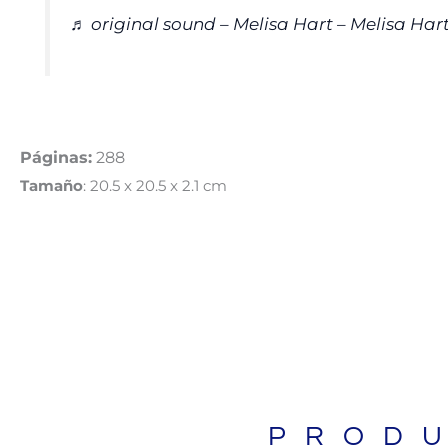
♬ original sound – Melisa Hart – Melisa Har
Páginas:
288
Tamaño
: 20.5 x 20.5 x 2.1 cm
PROD