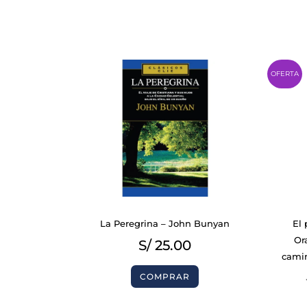
OFERTA
BIBLIAS
La Peregrina – John Bunyan
El 
Or
S/
25.00
LIBROS
camin
COMPRAR