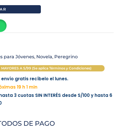
AR
os para Jóvenes
,
Novela
,
Peregrino
AYORES A S/99 (Se aplica Términos y Condiciones)
envío gratis recíbelo el lunes.
ximas 19 h 1 min
 hasta 3 cuotas
SIN INTERÉS
desde
S/100
y hasta 6
0
TODOS DE PAGO