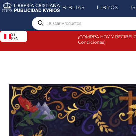
Ir
BIBLIAS
LIBROS
I
al
Products
contenido
search
S/
¡COMPRA HOY Y RECIBELO
PEN
Condiciones)