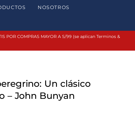
ODUCTOS
NOSOTROS
 POR COMPRAS MAYOR A S/99 (se aplican Terminos &
peregrino: Un clásico
ado – John Bunyan