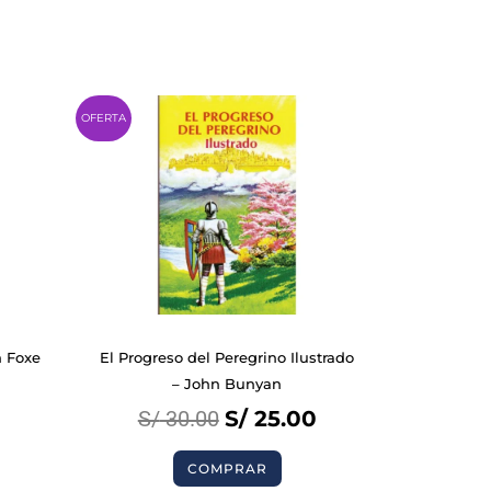
Original
Current
OFERTA
price
price
was:
is:
S/ 30.00.
S/ 25.00.
n Foxe
El Progreso del Peregrino Ilustrado
– John Bunyan
S/
30.00
S/
25.00
COMPRAR