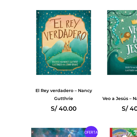
El Rey verdadero – Nancy
Gutthrie
Veo a Jesús – N
S/
40.00
S/
40
Original
Current
O
OFERTA