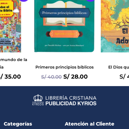
rice
price
price
price
as:
is:
was:
is:
/ 48.00.
S/ 35.00.
S/ 40.00.
S/ 28.00.
 mundo de la
ia
Primeros principios bíblicos
El Dios q
/
35.00
S/
28.00
S/
4
S/
40.00
Categorías
Atención al Cliente