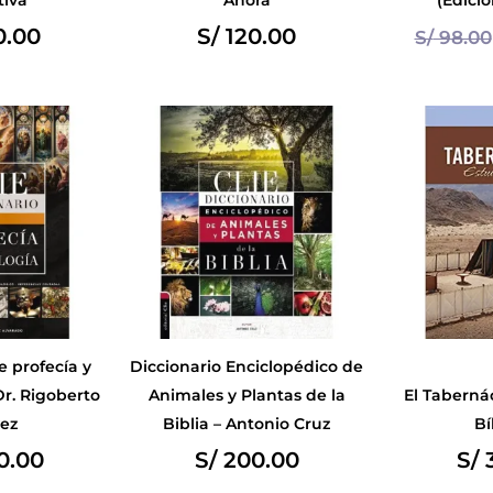
0.00
S/
120.00
S/
98.00
e profecía y
Diccionario Enciclopédico de
Dr. Rigoberto
Animales y Plantas de la
El Taberná
ez
Biblia – Antonio Cruz
Bí
0.00
S/
200.00
S/
3