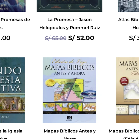
s Promesas de
La Promesa – Jason
Atlas Bíb
s
Helopoulos y Rommel Ruiz
Ho
.00
S/
52.00
S/
3
S/
65.00
la Iglesia
Mapas Bíblicos Antes y
Mapas Bíblic
tiva
Ahora
(Edició