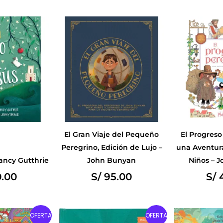
El Gran Viaje del Pequeño
El Progreso
Peregrino, Edición de Lujo –
una Aventura
ancy Gutthrie
John Bunyan
Niños – 
.00
S/
95.00
S/
4
riginal
Current
Original
Current
OFERTA
OFERTA