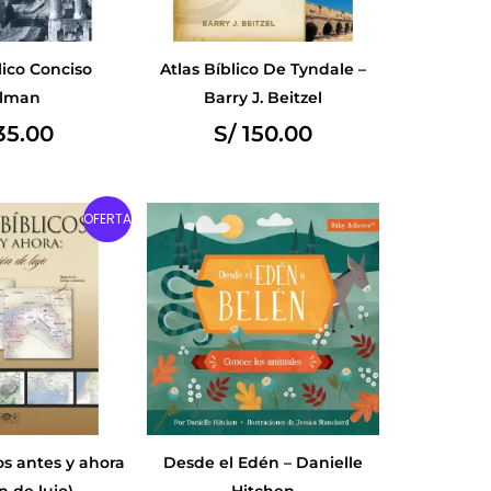
lico Conciso
Atlas Bíblico De Tyndale –
lman
Barry J. Beitzel
5.00
S/
150.00
Original
Current
OFERTA
price
price
was:
is:
S/ 98.00.
S/ 83.30.
os antes y ahora
Desde el Edén – Danielle
n de lujo)
Hitchen