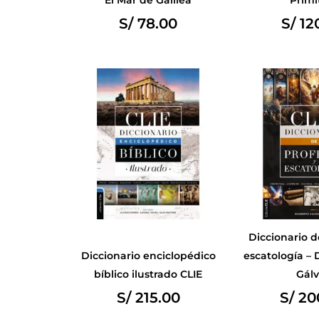
S/
78.00
S/
12
Diccionario d
Diccionario enciclopédico
escatología – 
bíblico ilustrado CLIE
Gálv
S/
215.00
S/
20