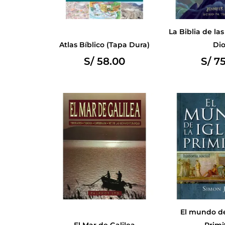
La Biblia de la
Atlas Bíblico (Tapa Dura)
Dio
S/
58.00
S/
75
El mundo de 
El Mar de Galilea
Primi