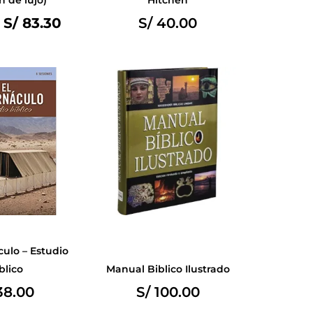
S/
83.30
S/
40.00
culo – Estudio
blico
Manual Biblico Ilustrado
8.00
S/
100.00