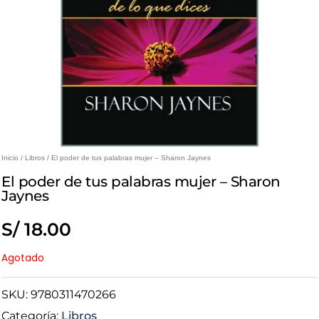
Inicio
/
Libros
/ El poder de tus palabras mujer – Sharon Jaynes
El poder de tus palabras mujer – Sharon
Jaynes
S/
18.00
Agotado
SKU:
9780311470266
Categoría:
Libros