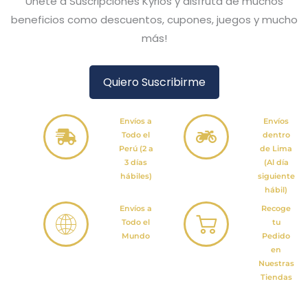
Únete a Suscripciones Kyrios y disfruta de muchos
beneficios como descuentos, cupones, juegos y mucho
más!
Quiero Suscribirme
Envíos a
Envíos
Todo el
dentro
Perú (2 a
de Lima
3 días
(Al día
hábiles)
siguiente
hábil)
Envíos a
Recoge
Todo el
tu
Mundo
Pedido
en
Nuestras
Tiendas