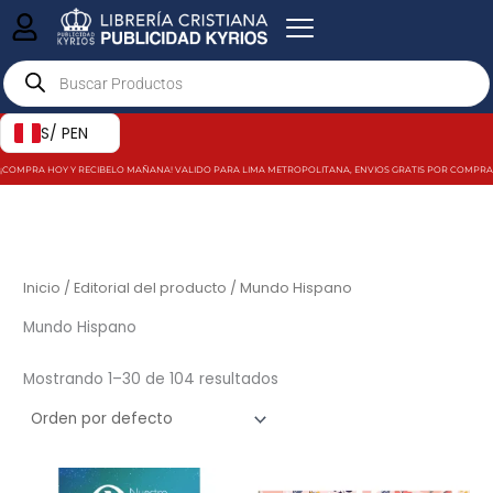
Ir
al
Products
contenido
search
S/ PEN
¡COMPRA HOY Y RECIBELO MAÑANA! VALIDO PARA LIMA METROPOLITANA, ENVIOS GRATIS POR COMPRAS MAY
Inicio
/ Editorial del producto / Mundo Hispano
Mundo Hispano
Mostrando 1–30 de 104 resultados