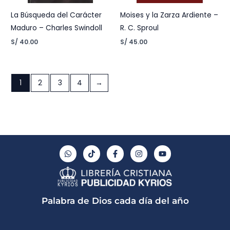
La Búsqueda del Carácter
Moises y la Zarza Ardiente –
Maduro – Charles Swindoll
R. C. Sproul
S/
40.00
S/
45.00
1
2
3
4
→
W
T
F
I
Y
h
i
a
n
o
a
k
c
s
u
t
t
e
t
t
s
o
b
a
u
a
k
o
g
b
p
o
r
e
Palabra de Dios cada día del año
p
k
a
-
m
f