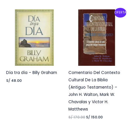
Original
Current
OFERTA
price
price
was:
is:
S/ 170.00.
S/ 150.00.
Día tra día – Billy Graham
Comentario Del Contexto
Cultural De La Biblia
S/
48.00
(Antiguo Testamento) –
John H. Walton, Mark W.
Chavalas y Victor H.
Matthews
S/
170.00
S/
150.00