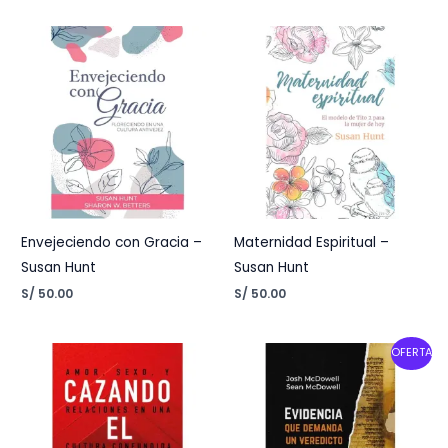
Envejeciendo con Gracia –
Maternidad Espiritual –
Susan Hunt
Susan Hunt
S/
50.00
S/
50.00
Original
Current
OFERTA
price
price
was:
is:
S/ 190.00.
S/ 150.00.