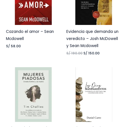
Cazando el amor – Sean
Evidencia que demanda un
Mcdowell
veredicto – Josh McDowell
y Sean Mcdowell
S/
58.00
S/
190.00
S/
150.00