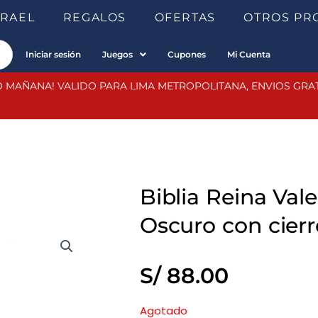
SRAEL
REGALOS
OFERTAS
OTROS PR
Iniciar sesión
Juegos
Cupones
Mi Cuenta
 MAÑANA! VALIDO PARA LIMA METROPOLITANA, ENVIOS GRATIS
Biblia Reina Val
Oscuro con cierr
S/
88.00
Agotado