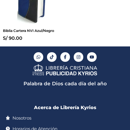
Biblia Cartera NVI Azul/Negro
S/
90.00
W
T
F
I
Y
h
i
a
n
o
a
k
c
s
u
t
t
e
t
t
s
o
b
a
u
a
k
o
g
b
p
o
r
e
Palabra de Dios cada día del año
p
k
a
-
m
f
Acerca de Librería Kyrios
Nosotros
Horarios de Atención