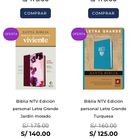
COMPRAR
COMPRAR
Original
Current
Origina
Curren
OFERTA
OFERTA
price
price
price
price
was:
is:
was:
is:
S/ 175.00.
S/ 140.00.
S/ 160.
S/ 125.
Biblia NTV Edición
Biblia NTV Edición
personal Letra Grande
personal Letra Grande
Jardín morado
Turquesa
S/
175.00
S/
160.00
S/
140.00
S/
125.00