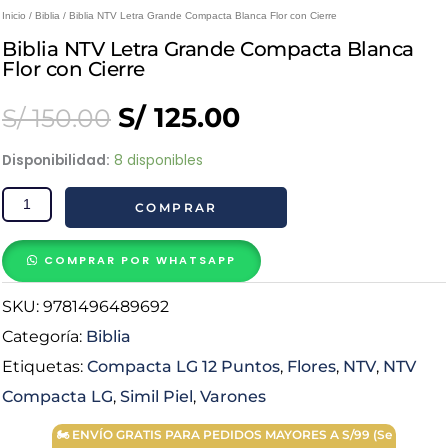
Inicio
/
Biblia
/ Biblia NTV Letra Grande Compacta Blanca Flor con Cierre
Biblia NTV Letra Grande Compacta Blanca
Flor con Cierre
Original
Current
S/
125.00
S/
150.00
price
price
Biblia
Disponibilidad:
8 disponibles
NTV
was:
is:
COMPRAR
Letra
Grande
S/ 150.00.
S/ 125.00.
Compacta
COMPRAR POR WHATSAPP
Blanca
SKU:
9781496489692
Flor
con
Categoría:
Biblia
Cierre
Etiquetas:
Compacta LG 12 Puntos
,
Flores
,
NTV
,
NTV
cantidad
Compacta LG
,
Simil Piel
,
Varones
🏍 ENVÍO GRATIS PARA PEDIDOS MAYORES A S/99 (Se