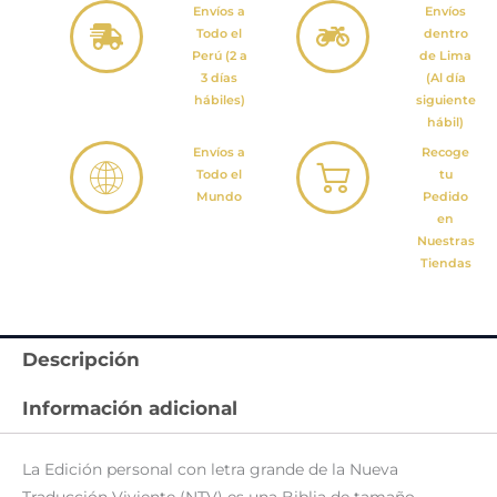
Envíos a
Envíos
Todo el
dentro
Perú (2 a
de Lima
3 días
(Al día
hábiles)
siguiente
hábil)
Envíos a
Recoge
Todo el
tu
Mundo
Pedido
en
Nuestras
Tiendas
Descripción
Información adicional
La Edición personal con letra grande de la Nueva
Traducción Viviente (NTV) es una Biblia de tamaño