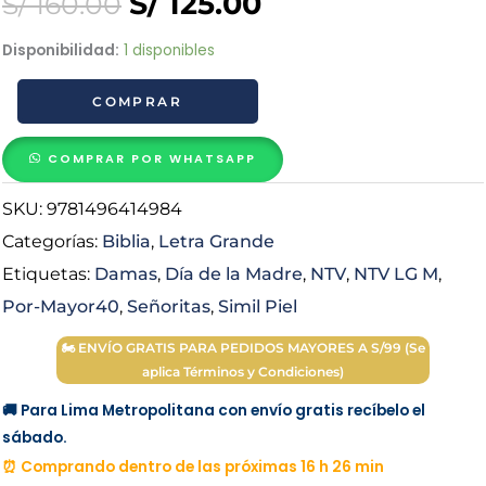
Original
Current
S/
125.00
S/
160.00
price
price
Biblia
Disponibilidad:
1 disponibles
NTV
was:
is:
COMPRAR
Edición
personal
S/ 160.00.
S/ 125.00.
Letra
COMPRAR POR WHATSAPP
Grande
SKU:
9781496414984
Turquesa
cantidad
Categorías:
Biblia
,
Letra Grande
Etiquetas:
Damas
,
Día de la Madre
,
NTV
,
NTV LG M
,
Por-Mayor40
,
Señoritas
,
Simil Piel
🏍 ENVÍO GRATIS PARA PEDIDOS MAYORES A S/99 (Se
aplica Términos y Condiciones)
🚚 Para Lima Metropolitana con envío gratis recíbelo el
sábado.
⏰ Comprando dentro de las próximas 16 h 26 min