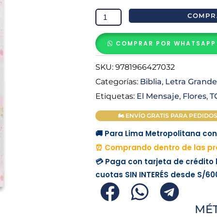
El
COMPR
Mensaje
Letra
COMPRAR POR WHATSAPP
Grande
Tapa
SKU:
9781966427032
Dura
Categorías:
Biblia
,
Letra Grande
Flores
Etiquetas:
El Mensaje
,
Flores
,
T
cantidad
🏍 ENVÍO GRATIS PARA PEDIDOS M
🚚 Para Lima Metropolitana con 
⏰ Comprando dentro de las pró
💳 Paga con tarjeta de crédito
cuotas
SIN INTERÉS
desde
S/60
MÉ