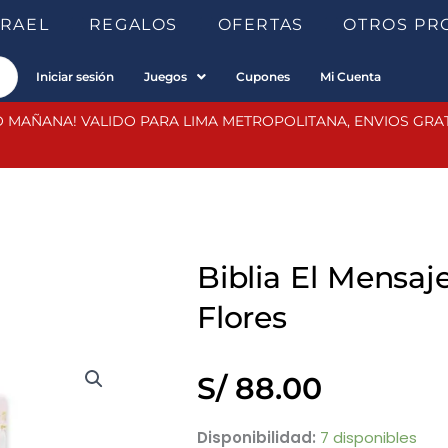
SRAEL
REGALOS
OFERTAS
OTROS PR
Iniciar sesión
Juegos
Cupones
Mi Cuenta
 MAÑANA! VALIDO PARA LIMA METROPOLITANA, ENVIOS GRATIS
Biblia El Mensaj
Flores
S/
88.00
Biblia
Disponibilidad:
7 disponibles