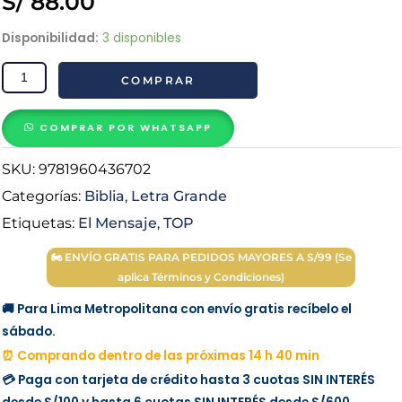
S/
88.00
Biblia
Disponibilidad:
3 disponibles
El
COMPRAR
Mensaje
Letra
Grande
COMPRAR POR WHATSAPP
Tapa
SKU:
9781960436702
Dura
Agua
Categorías:
Biblia
,
Letra Grande
cantidad
Etiquetas:
El Mensaje
,
TOP
🏍 ENVÍO GRATIS PARA PEDIDOS MAYORES A S/99 (Se
aplica Términos y Condiciones)
🚚 Para Lima Metropolitana con envío gratis recíbelo el
sábado.
⏰ Comprando dentro de las próximas 14 h 40 min
💳 Paga con tarjeta de crédito hasta 3 cuotas
SIN INTERÉS