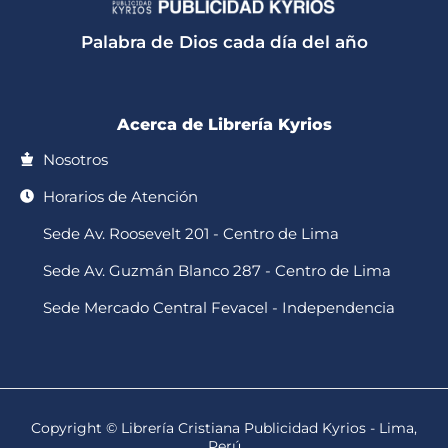
s
o
b
a
u
a
k
o
g
b
p
o
r
e
Palabra de Dios cada día del año
p
k
a
-
m
f
Acerca de Librería Kyrios
Nosotros
Horarios de Atención
Sede Av. Roosevelt 201 - Centro de Lima
Sede Av. Guzmán Blanco 287 - Centro de Lima
Sede Mercado Central Fevacel - Independencia
Copyright © Librería Cristiana Publicidad Kyrios - Lima,
Perú