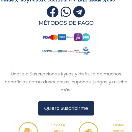
desde
S/100
y hasta 6 cuotas
SIN INTERÉS
desde
S/600
MÉTODOS DE PAGO
Únete a Suscripciones Kyrios y disfruta de muchos
beneficios como descuentos, cupones, juegos y mucho
más!
Quiero Suscribirme
Envíos a
Envíos
Todo el
dentro