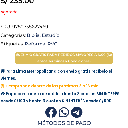
S/
235.00
Agotado
SKU:
9780758627469
Categorías:
Biblia
,
Estudio
Etiquetas:
Reforma
,
RVC
🏍 ENVÍO GRATIS PARA PEDIDOS MAYORES A S/99 (Se
aplica Términos y Condiciones)
🚚 Para Lima Metropolitana con envío gratis recíbelo el
viernes.
⏰ Comprando dentro de las próximas 3 h 16 min
💳 Paga con tarjeta de crédito hasta 3 cuotas
SIN INTERÉS
desde
S/100
y hasta 6 cuotas
SIN INTERÉS
desde
S/600
MÉTODOS DE PAGO