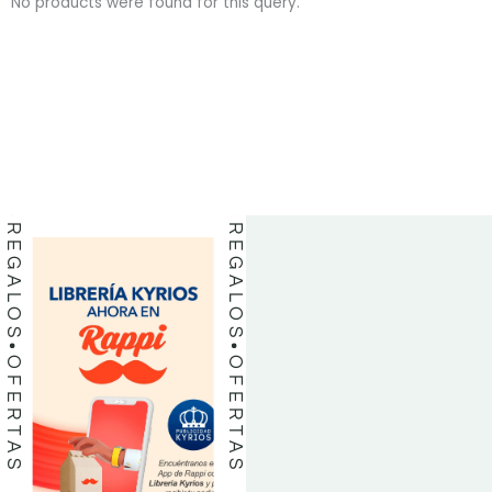
No products were found for this query.
BIBLIAS
BIBLIAS
LIBROS
LIBROS
REGALOS
REGALOS
OFERTAS
OFERTAS