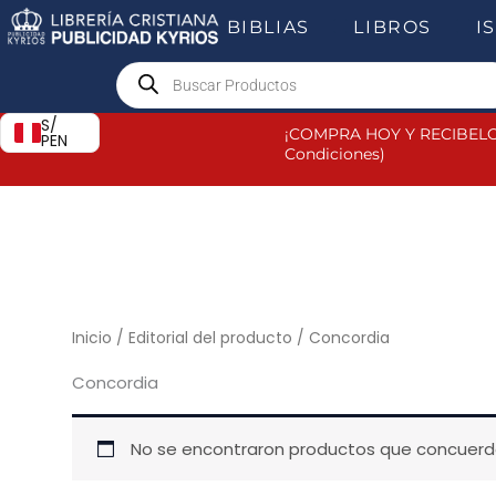
Ir
BIBLIAS
LIBROS
I
al
Products
contenido
search
S/
¡COMPRA HOY Y RECIBELO
PEN
Condiciones)
Inicio
/ Editorial del producto / Concordia
Concordia
No se encontraron productos que concuerde