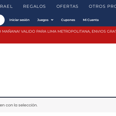
SRAEL
REGALOS
OFERTAS
OTROS PR
Iniciar sesión
Juegos
Cupones
Mi Cuenta
 MAÑANA! VALIDO PARA LIMA METROPOLITANA, ENVIOS GRATIS
n con la selección.