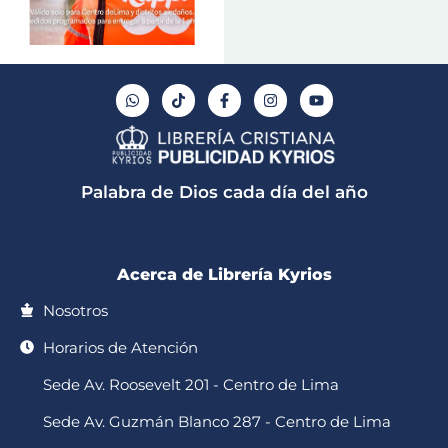
W
T
F
I
Y
h
i
a
n
o
a
k
c
s
u
t
t
e
t
t
s
o
b
a
u
a
k
o
g
b
p
o
r
e
Palabra de Dios cada día del año
p
k
a
-
m
f
Acerca de Librería Kyrios
Nosotros
Horarios de Atención
Sede Av. Roosevelt 201 - Centro de Lima
Sede Av. Guzmán Blanco 287 - Centro de Lima