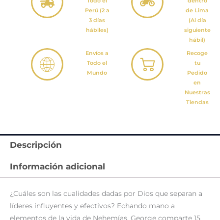
Todo el
dentro
Perú (2 a
de Lima
3 días
(Al día
hábiles)
siguiente
hábil)
Envíos a
Recoge
Todo el
tu
Mundo
Pedido
en
Nuestras
Tiendas
Descripción
Información adicional
¿Cuáles son las cualidades dadas por Dios que separan a
líderes influyentes y efectivos? Echando mano a
elementos de la vida de Nehemías, George comparte 15