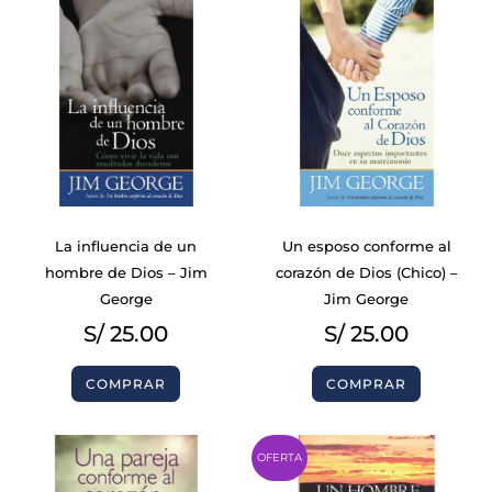
La influencia de un
Un esposo conforme al
hombre de Dios – Jim
corazón de Dios (Chico) –
George
Jim George
S/
25.00
S/
25.00
COMPRAR
COMPRAR
Original
Cur
OFERTA
price
pri