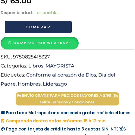
S/
65.00
Un
Disponibilidad:
1 disponibles
Líder
COMPRAR
conforme
al
corazón
COMPRAR POR WHATSAPP
de
SKU:
9780825418327
Dios
-
Categorías:
Libros
,
MAYORISTA
Jim
Etiquetas:
Conforme al corazón de Dios
,
Día del
George
Padre
,
Hombres
,
Liderazgo
cantidad
🏍 ENVÍO GRATIS PARA PEDIDOS MAYORES A S/99 (Se
aplica Términos y Condiciones)
🚚 Para Lima Metropolitana con envío gratis recíbelo el lunes.
⏰ Comprando dentro de las próximas 15 h 12 min
💳 Paga con tarjeta de crédito hasta 3 cuotas
SIN INTERÉS