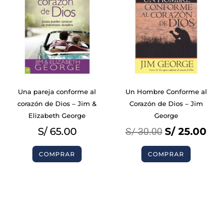
was:
is:
S/ 30.00.
S/ 
Una pareja conforme al
Un Hombre Conforme al
corazón de Dios – Jim &
Corazón de Dios – Jim
Elizabeth George
George
S/
65.00
S/
30.00
S/
25.00
COMPRAR
COMPRAR
BIBLIAS
BIBLIAS