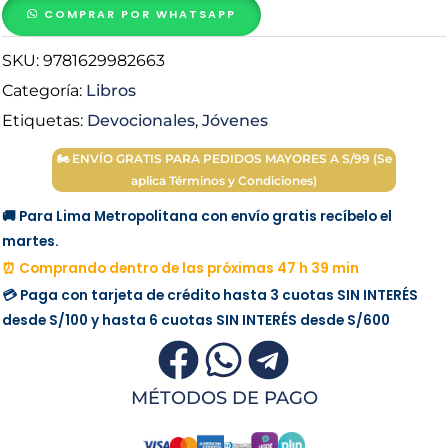
Una
COMPRAR POR WHATSAPP
vida.
SKU:
9781629982663
Un
devocional
Categoría:
Libros
para
Etiquetas:
Devocionales
,
Jóvenes
jóvenes
🏍 ENVÍO GRATIS PARA PEDIDOS MAYORES A S/99 (Se
-
aplica Términos y Condiciones)
Max
Lucado
🚚 Para Lima Metropolitana con envío gratis recíbelo el
cantidad
martes.
⏰ Comprando dentro de las próximas 47 h 39 min
💳 Paga con tarjeta de crédito hasta 3 cuotas
SIN INTERÉS
desde
S/100
y hasta 6 cuotas
SIN INTERÉS
desde
S/600
MÉTODOS DE PAGO