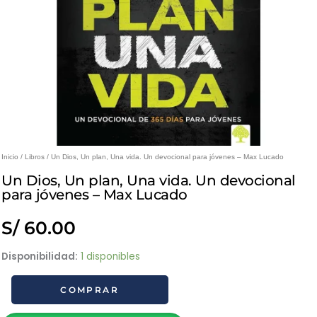
Inicio
/
Libros
/ Un Dios, Un plan, Una vida. Un devocional para jóvenes – Max Lucado
Un Dios, Un plan, Una vida. Un devocional
para jóvenes – Max Lucado
S/
60.00
Un
Disponibilidad:
1 disponibles
Dios,
COMPRAR
Un
plan,