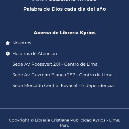
a
k
o
g
b
p
o
r
e
Palabra de Dios cada día del año
p
k
a
-
m
f
Acerca de Librería Kyrios
Nosotros
Horarios de Atención
Sede Av. Roosevelt 201 - Centro de Lima
Sede Av. Guzmán Blanco 287 - Centro de Lima
Sede Mercado Central Fevacel - Independencia
Copyright © Librería Cristiana Publicidad Kyrios - Lima,
Perú