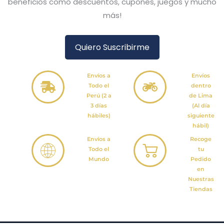
beneficios como descuentos, cupones, juegos y mucho
más!
Quiero Suscribirme
Envíos a
Envíos
Todo el
dentro
Perú (2 a
de Lima
3 días
(Al día
hábiles)
siguiente
hábil)
Envíos a
Recoge
Todo el
tu
Mundo
Pedido
en
Nuestras
Tiendas