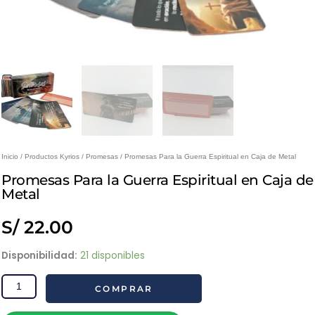
Inicio
/
Productos Kyrios
/
Promesas
/ Promesas Para la Guerra Espiritual en Caja de Metal
Promesas Para la Guerra Espiritual en Caja de
Metal
S/
22.00
Promesas
Disponibilidad:
21 disponibles
Para
COMPRAR
la
Guerra