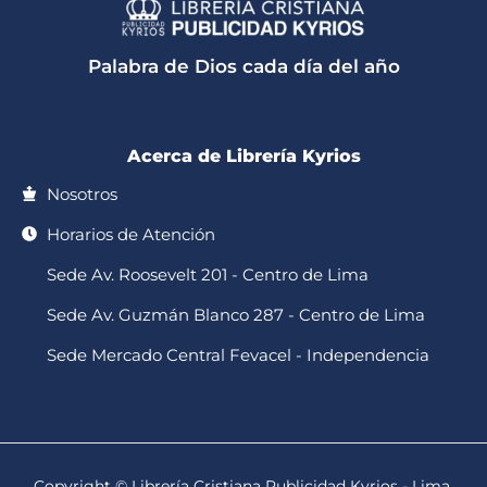
t
t
e
t
t
s
o
b
a
u
a
k
o
g
b
p
o
r
e
Palabra de Dios cada día del año
p
k
a
-
m
f
Acerca de Librería Kyrios
Nosotros
Horarios de Atención
Sede Av. Roosevelt 201 - Centro de Lima
Sede Av. Guzmán Blanco 287 - Centro de Lima
Sede Mercado Central Fevacel - Independencia
Copyright © Librería Cristiana Publicidad Kyrios - Lima,