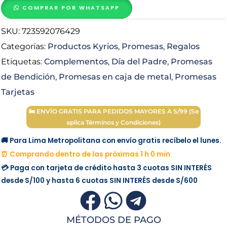
Espiritual
COMPRAR POR WHATSAPP
en
SKU:
723592076429
Caja
de
Categorías:
Productos Kyrios
,
Promesas
,
Regalos
Metal
Etiquetas:
Complementos
,
Día del Padre
,
Promesas
cantidad
de Bendición
,
Promesas en caja de metal
,
Promesas
Tarjetas
🏍 ENVÍO GRATIS PARA PEDIDOS MAYORES A S/99 (Se
aplica Términos y Condiciones)
🚚 Para Lima Metropolitana con envío gratis recíbelo el lunes.
⏰ Comprando dentro de las próximas 1 h 0 min
💳 Paga con tarjeta de crédito hasta 3 cuotas
SIN INTERÉS
desde
S/100
y hasta 6 cuotas
SIN INTERÉS
desde
S/600
MÉTODOS DE PAGO