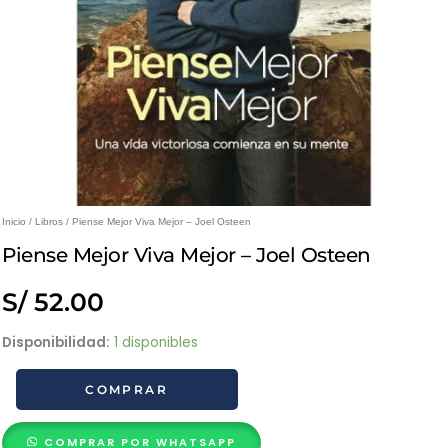
Inicio
/
Libros
/ Piense Mejor Viva Mejor – Joel Osteen
Piense Mejor Viva Mejor – Joel Osteen
S/
52.00
Piense
Disponibilidad:
1 disponibles
Mejor
COMPRAR
Viva
Mejor
-
COMPRAR POR WHATSAPP