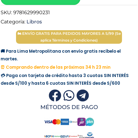
Joel
SKU:
9781629990231
Osteen
cantidad
Categoría:
Libros
🏍 ENVÍO GRATIS PARA PEDIDOS MAYORES A S/99 (Se
aplica Términos y Condiciones)
🚚 Para Lima Metropolitana con envío gratis recíbelo el
martes.
⏰ Comprando dentro de las próximas 34 h 23 min
💳 Paga con tarjeta de crédito hasta 3 cuotas
SIN INTERÉS
desde
S/100
y hasta 6 cuotas
SIN INTERÉS
desde
S/600
MÉTODOS DE PAGO