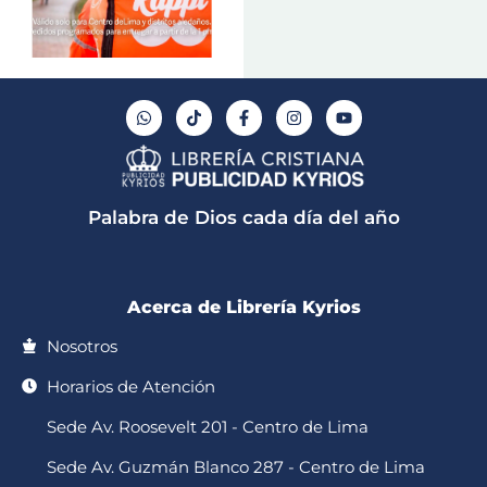
W
T
F
I
Y
h
i
a
n
o
a
k
c
s
u
t
t
e
t
t
s
o
b
a
u
a
k
o
g
b
p
o
r
e
Palabra de Dios cada día del año
p
k
a
-
m
f
Acerca de Librería Kyrios
Nosotros
Horarios de Atención
Sede Av. Roosevelt 201 - Centro de Lima
Sede Av. Guzmán Blanco 287 - Centro de Lima