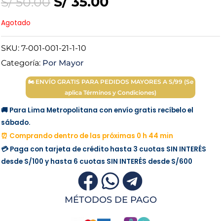
Original
Current
S/
35.00
S/
50.00
price
price
Agotado
was:
is:
SKU:
7-001-001-21-1-10
Categoría:
Por Mayor
S/ 50.00.
S/ 35.00.
🏍 ENVÍO GRATIS PARA PEDIDOS MAYORES A S/99 (Se
aplica Términos y Condiciones)
🚚 Para Lima Metropolitana con envío gratis recíbelo el
sábado.
⏰ Comprando dentro de las próximas 0 h 44 min
💳 Paga con tarjeta de crédito hasta 3 cuotas
SIN INTERÉS
desde
S/100
y hasta 6 cuotas
SIN INTERÉS
desde
S/600
MÉTODOS DE PAGO