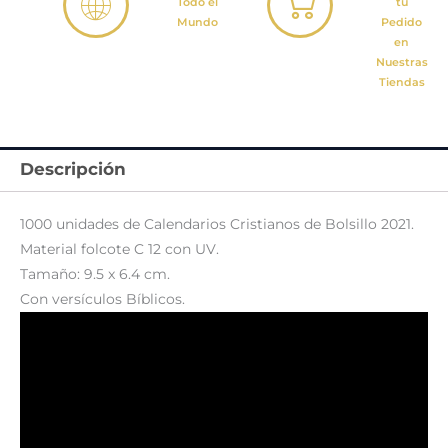
Todo el
tu
Mundo
Pedido
en
Nuestras
Tiendas
Descripción
1000 unidades de Calendarios Cristianos de Bolsillo 2021.
Material folcote C 12 con UV.
Tamaño: 9.5 x 6.4 cm.
Con versículos Bíblicos.