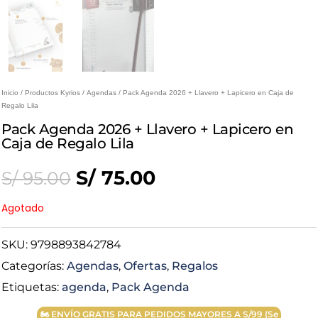
Inicio
/
Productos Kyrios
/
Agendas
/ Pack Agenda 2026 + Llavero + Lapicero en Caja de
Regalo Lila
Pack Agenda 2026 + Llavero + Lapicero en
Caja de Regalo Lila
Original
Current
S/
75.00
S/
95.00
price
price
Agotado
was:
is:
SKU:
9798893842784
Categorías:
Agendas
,
Ofertas
,
Regalos
S/ 95.00.
S/ 75.00.
Etiquetas:
agenda
,
Pack Agenda
🏍 ENVÍO GRATIS PARA PEDIDOS MAYORES A S/99 (Se