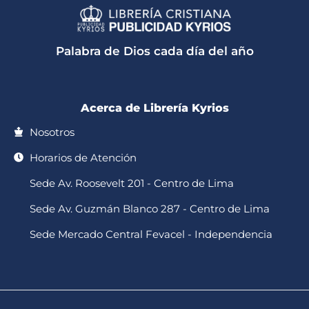
a
k
c
s
u
t
t
e
t
t
s
o
b
a
u
a
k
o
g
b
p
o
r
e
Palabra de Dios cada día del año
p
k
a
-
m
f
Acerca de Librería Kyrios
Nosotros
Horarios de Atención
Sede Av. Roosevelt 201 - Centro de Lima
Sede Av. Guzmán Blanco 287 - Centro de Lima
Sede Mercado Central Fevacel - Independencia