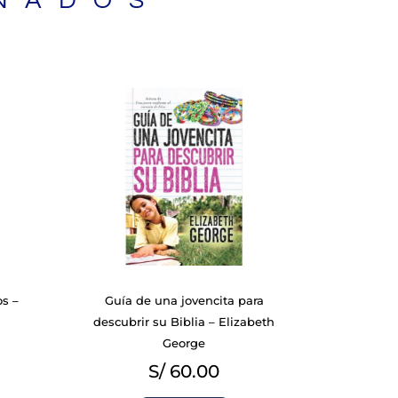
NADOS
os –
Guía de una jovencita para
descubrir su Biblia – Elizabeth
George
S/
60.00