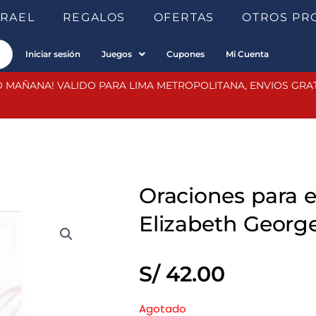
SRAEL
REGALOS
OFERTAS
OTROS PR
Iniciar sesión
Juegos
Cupones
Mi Cuenta
 MAÑANA! VALIDO PARA LIMA METROPOLITANA, ENVIOS GRATIS
Oraciones para e
Elizabeth Georg
S/
42.00
Agotado