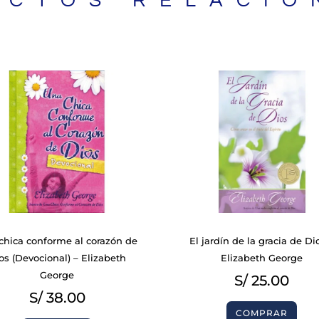
UCTOS RELACIO
BIBLIAS
chica conforme al corazón de
El jardín de la gracia de Di
os (Devocional) – Elizabeth
Elizabeth George
George
S/
25.00
S/
38.00
COMPRAR