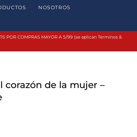
ODUCTOS
NOSOTROS
 POR COMPRAS MAYOR A S/99 (se aplican Terminos &
l corazón de la mujer –
e