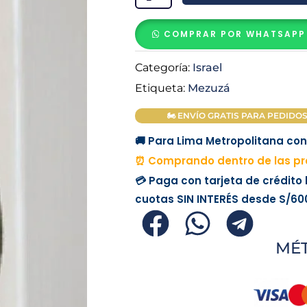
10
mandamientos
COMPRAR POR WHATSAPP
cantidad
Categoría:
Israel
Etiqueta:
Mezuzá
🏍 ENVÍO GRATIS PARA PEDIDOS M
🚚 Para Lima Metropolitana con 
⏰ Comprando dentro de las pró
💳 Paga con tarjeta de crédito
cuotas
SIN INTERÉS
desde
S/60
MÉ