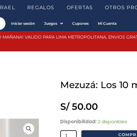
SRAEL
REGALOS
OFERTAS
OTROS PR
Iniciar sesión
Juegos
Cupones
Mi Cuenta
 MAÑANA! VALIDO PARA LIMA METROPOLITANA, ENVIOS GRATIS
Mezuzá: Los 10
S/
50.00
Mezuzá:
Disponibilidad:
2 disponibles
Los
COMPR