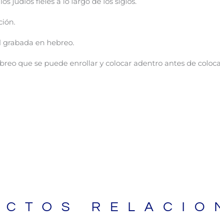
 judíos fieles a lo largo de los siglos.
ción.
el grabada en hebreo.
o que se puede enrollar y colocar adentro antes de colocarl
UCTOS RELACIO