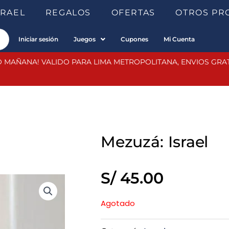
SRAEL
REGALOS
OFERTAS
OTROS PR
Iniciar sesión
Juegos
Cupones
Mi Cuenta
 MAÑANA! VALIDO PARA LIMA METROPOLITANA, ENVIOS GRATIS
Mezuzá: Israel
S/
45.00
Agotado