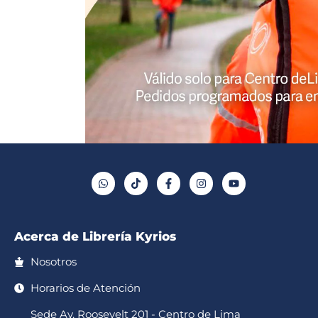
W
T
F
I
Y
h
i
a
n
o
a
k
c
s
u
t
t
e
t
t
s
o
b
a
u
a
k
o
g
b
p
o
r
e
Acerca de Librería Kyrios
p
k
a
-
m
f
Nosotros
Horarios de Atención
Sede Av. Roosevelt 201 - Centro de Lima