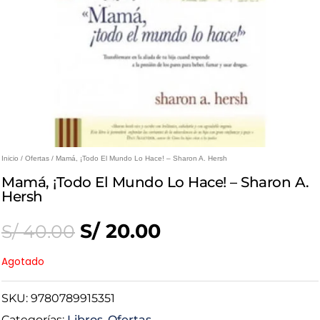
Inicio
/
Ofertas
/ Mamá, ¡Todo El Mundo Lo Hace! – Sharon A. Hersh
Mamá, ¡Todo El Mundo Lo Hace! – Sharon A.
Hersh
Original
Current
S/
20.00
S/
40.00
price
price
Agotado
was:
is:
SKU:
9780789915351
Categorías:
Libros
,
Ofertas