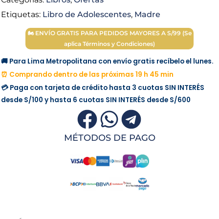
S/ 40.00.
S/ 20.00.
Etiquetas:
Libro de Adolescentes
,
Madre
🏍 ENVÍO GRATIS PARA PEDIDOS MAYORES A S/99 (Se
aplica Términos y Condiciones)
🚚 Para Lima Metropolitana con envío gratis recíbelo el lunes.
⏰ Comprando dentro de las próximas 19 h 45 min
💳 Paga con tarjeta de crédito hasta 3 cuotas
SIN INTERÉS
desde
S/100
y hasta 6 cuotas
SIN INTERÉS
desde
S/600
MÉTODOS DE PAGO