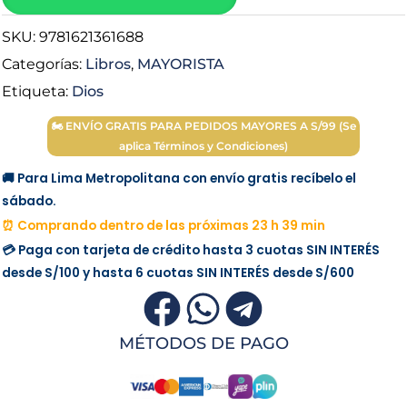
1)
SKU:
9781621361688
-
A.
Categorías:
Libros
,
MAYORISTA
W.
Etiqueta:
Dios
Tozer
🏍 ENVÍO GRATIS PARA PEDIDOS MAYORES A S/99 (Se
cantidad
aplica Términos y Condiciones)
🚚 Para Lima Metropolitana con envío gratis recíbelo el
sábado.
⏰ Comprando dentro de las próximas 23 h 39 min
💳 Paga con tarjeta de crédito hasta 3 cuotas
SIN INTERÉS
desde
S/100
y hasta 6 cuotas
SIN INTERÉS
desde
S/600
MÉTODOS DE PAGO