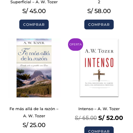
Superficial – A. W. Tozer
2
S/
45.00
S/
58.00
COMPRAR
COMPRAR
Original
Cur
OFERTA
price
pri
was:
is:
S/ 65.00.
S/ 
Fe más allá de la razón –
Intenso – A. W. Tozer
A. W. Tozer
S/
65.00
S/
52.00
S/
25.00
COMPRAR