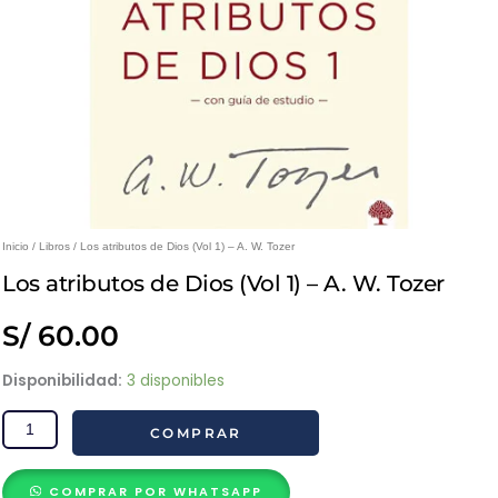
Inicio
/
Libros
/ Los atributos de Dios (Vol 1) – A. W. Tozer
Los atributos de Dios (Vol 1) – A. W. Tozer
S/
60.00
Los
Disponibilidad:
3 disponibles
atributos
COMPRAR
de
Dios
(Vol
COMPRAR POR WHATSAPP