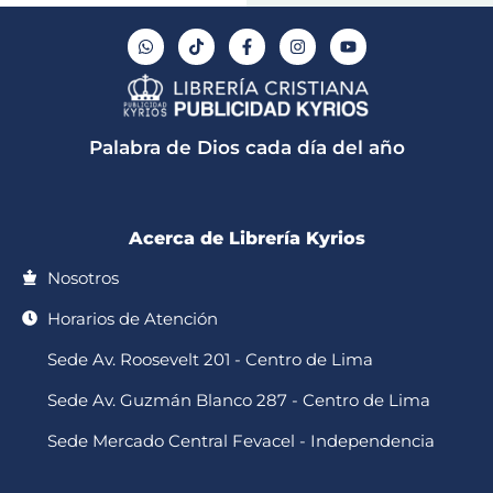
W
T
F
I
Y
h
i
a
n
o
a
k
c
s
u
t
t
e
t
t
s
o
b
a
u
a
k
o
g
b
p
o
r
e
Palabra de Dios cada día del año
p
k
a
-
m
f
Acerca de Librería Kyrios
Nosotros
Horarios de Atención
Sede Av. Roosevelt 201 - Centro de Lima
Sede Av. Guzmán Blanco 287 - Centro de Lima
Sede Mercado Central Fevacel - Independencia