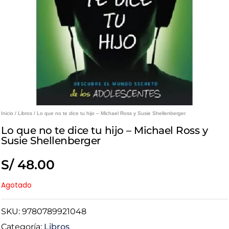
Inicio
/
Libros
/ Lo que no te dice tu hijo – Michael Ross y Susie Shellenberger
Lo que no te dice tu hijo – Michael Ross y
Susie Shellenberger
S/
48.00
Agotado
SKU:
9780789921048
Categoría:
Libros