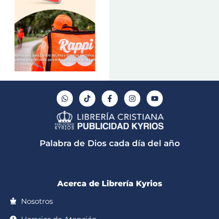
W
T
F
I
Y
h
i
a
n
o
a
k
c
s
u
t
t
e
t
t
s
o
b
a
u
a
k
o
g
b
p
o
r
e
Palabra de Dios cada día del año
p
k
a
-
m
f
Acerca de Librería Kyrios
Nosotros