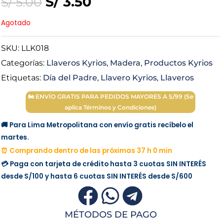
Original
Current
S/
3.50
S/
5.00
price
price
Agotado
was:
is:
SKU:
LLK018
Categorías:
Llaveros Kyrios
,
Madera
,
Productos Kyrios
S/ 5.00.
S/ 3.50.
Etiquetas:
Día del Padre
,
Llavero Kyrios
,
Llaveros
🏍 ENVÍO GRATIS PARA PEDIDOS MAYORES A S/99 (Se
aplica Términos y Condiciones)
🚚 Para Lima Metropolitana con envío gratis recíbelo el
martes.
⏰ Comprando dentro de las próximas 37 h 0 min
💳 Paga con tarjeta de crédito hasta 3 cuotas
SIN INTERÉS
desde
S/100
y hasta 6 cuotas
SIN INTERÉS
desde
S/600
MÉTODOS DE PAGO