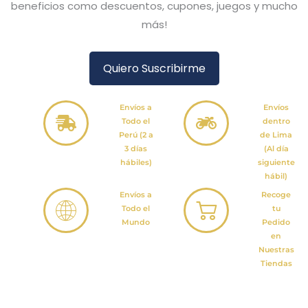
beneficios como descuentos, cupones, juegos y mucho
más!
Quiero Suscribirme
Envíos a
Envíos
Todo el
dentro
Perú (2 a
de Lima
3 días
(Al día
hábiles)
siguiente
hábil)
Envíos a
Recoge
Todo el
tu
Mundo
Pedido
en
Nuestras
Tiendas