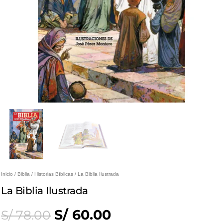
Inicio
/
Biblia
/
Historias Bíblicas
/ La Biblia Ilustrada
La Biblia Ilustrada
Original
Current
S/
60.00
S/
78.00