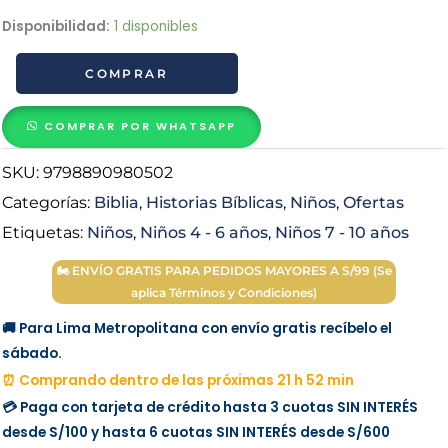
price
price
La
Disponibilidad:
1 disponibles
Biblia
was:
is:
COMPRAR
Ilustrada
cantidad
S/ 78.00.
S/ 60.00.
COMPRAR POR WHATSAPP
SKU:
9798890980502
Categorías:
Biblia
,
Historias Bíblicas
,
Niños
,
Ofertas
Etiquetas:
Niños
,
Niños 4 - 6 años
,
Niños 7 - 10 años
🏍 ENVÍO GRATIS PARA PEDIDOS MAYORES A S/99 (Se
aplica Términos y Condiciones)
🚚 Para Lima Metropolitana con envío gratis recíbelo el
sábado.
⏰ Comprando dentro de las próximas 21 h 52 min
💳 Paga con tarjeta de crédito hasta 3 cuotas
SIN INTERÉS
desde
S/100
y hasta 6 cuotas
SIN INTERÉS
desde
S/600