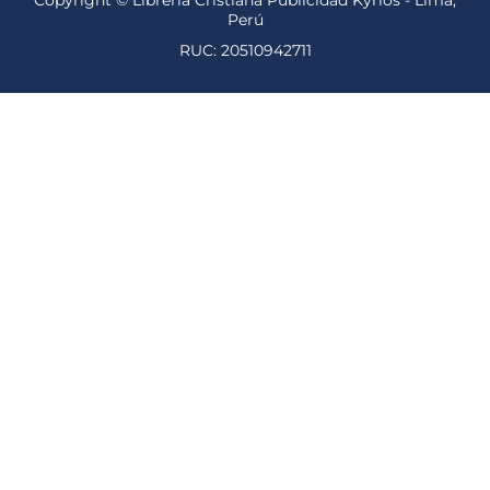
Copyright © Librería Cristiana Publicidad Kyrios - Lima,
Perú
RUC: 20510942711