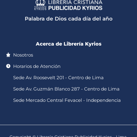
t
t
e
t
t
s
o
b
a
u
a
k
o
g
b
p
o
r
e
Palabra de Dios cada día del año
p
k
a
-
m
f
Acerca de Librería Kyrios
Nosotros
Horarios de Atención
Sede Av. Roosevelt 201 - Centro de Lima
Sede Av. Guzmán Blanco 287 - Centro de Lima
Sede Mercado Central Fevacel - Independencia