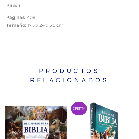
Biblia).
Páginas:
408
Tamaño:
17.5 x 24 x 3.5 cm
PRODUCTOS
RELACIONADOS
Original
Cu
OFERTA
price
pr
was:
is:
S/ 110.00.
S/ 