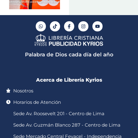
W
T
F
I
Y
h
i
a
n
o
a
k
c
s
u
t
t
e
t
t
s
o
b
a
u
a
k
o
g
b
p
o
r
e
Palabra de Dios cada día del año
p
k
a
-
m
f
Acerca de Librería Kyrios
Nosotros
Horarios de Atención
Sede Av. Roosevelt 201 - Centro de Lima
Sede Av. Guzmán Blanco 287 - Centro de Lima
Sede Mercado Central Fevacel - Independencia