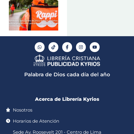
W
T
F
I
Y
h
i
a
n
o
a
k
c
s
u
t
t
e
t
t
s
o
b
a
u
a
k
o
g
b
p
o
r
e
Palabra de Dios cada día del año
p
k
a
-
m
f
Acerca de Librería Kyrios
Nosotros
Horarios de Atención
Sede Av. Roosevelt 201 - Centro de Lima