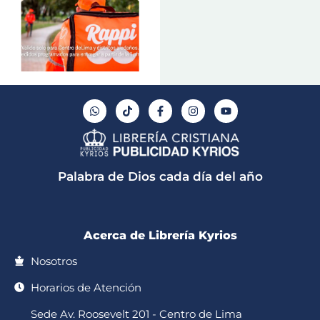
W
T
F
I
Y
h
i
a
n
o
a
k
c
s
u
t
t
e
t
t
s
o
b
a
u
a
k
o
g
b
p
o
r
e
Palabra de Dios cada día del año
p
k
a
-
m
f
Acerca de Librería Kyrios
Nosotros
Horarios de Atención
Sede Av. Roosevelt 201 - Centro de Lima