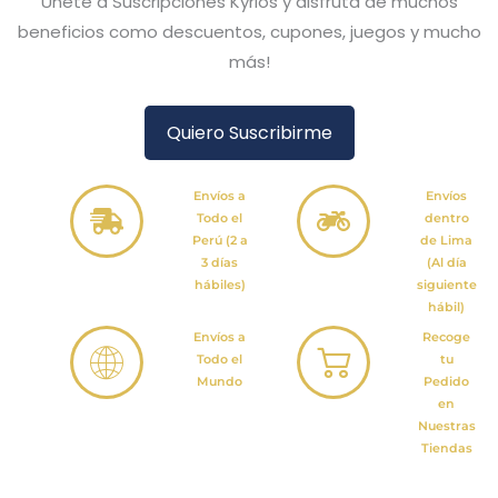
Únete a Suscripciones Kyrios y disfruta de muchos
beneficios como descuentos, cupones, juegos y mucho
más!
Quiero Suscribirme
Envíos a
Envíos
Todo el
dentro
Perú (2 a
de Lima
3 días
(Al día
hábiles)
siguiente
hábil)
Envíos a
Recoge
Todo el
tu
Mundo
Pedido
en
Nuestras
Tiendas