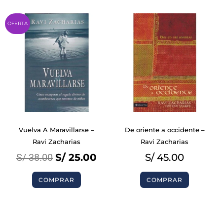
Original
Current
OFERTA
price
price
was:
is:
S/ 38.00.
S/ 25.00.
Vuelva A Maravillarse –
De oriente a occidente –
Ravi Zacharias
Ravi Zacharias
S/
38.00
S/
25.00
S/
45.00
COMPRAR
COMPRAR
BIBLIAS
BIBLIAS