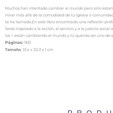
Muchos han intentado cambiar al mundo pero sino estamos
mirar más allá de la comodidad de tu iglesia o comunidad
te ha llamado.En este libro encontrarás una reflexión pr
Serás inspirado a la acción, al servicio y a la justicia soci
los > están cambiando el mundo y tú querrás ser uno de e
Páginas:
160
Tamaño
: 13.4 x 20.3 x 1 cm
BIBLIAS
PROD