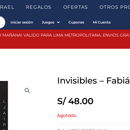
SRAEL
REGALOS
OFERTAS
OTROS PR
Iniciar sesión
Juegos
Cupones
Mi Cuenta
 MAÑANA! VALIDO PARA LIMA METROPOLITANA, ENVIOS GRATIS
Invisibles – Fabi
S/
48.00
Agotado