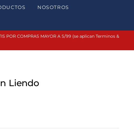
ODUCTOS
NOSOTROS
 POR COMPRAS MAYOR A S/99 (se aplican Terminos &
án Liendo