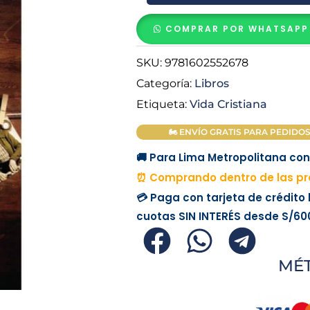
-
Max
COMPRAR POR WHATSAPP
Lucado
cantidad
SKU:
9781602552678
Categoría:
Libros
Etiqueta:
Vida Cristiana
🏍 ENVÍO GRATIS PARA PEDIDOS M
🚚 Para Lima Metropolitana con 
⏰ Comprando dentro de las pró
💳 Paga con tarjeta de crédito
cuotas
SIN INTERÉS
desde
S/60
MÉ