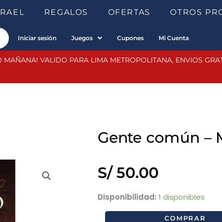
SRAEL
REGALOS
OFERTAS
OTROS PR
Iniciar sesión
Juegos
Cupones
Mi Cuenta
 MAÑANA! VALIDO PARA LIMA METROPOLITANA, ENVIOS GRATIS
Gente común – 
S/
50.00
Gente
Disponibilidad:
1 disponibles
común
COMPRAR