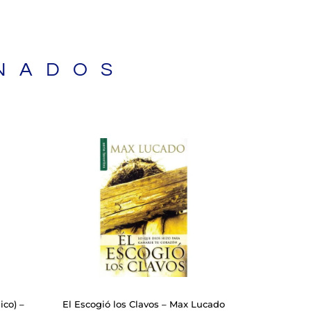
NADOS
ico) –
El Escogió los Clavos – Max Lucado