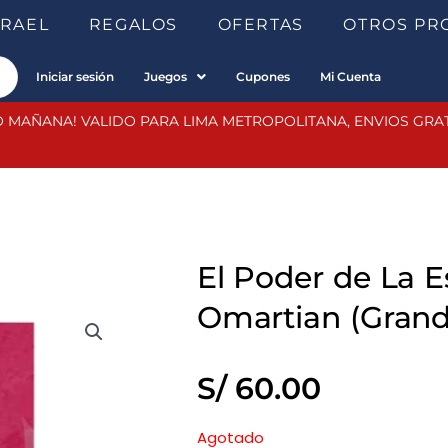
SRAEL
REGALOS
OFERTAS
OTROS PR
Iniciar sesión
Juegos
Cupones
Mi Cuenta
 MAÑANA! VALIDO PARA LIMA METROPOLITANA, ENVIOS GRATIS
El Poder de La 
Omartian (Grand
S/
60.00
Agotado