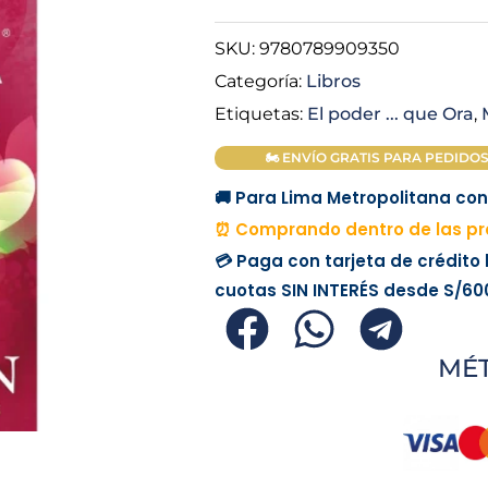
SKU:
9780789909350
Categoría:
Libros
Etiquetas:
El poder ... que Ora
,
🏍 ENVÍO GRATIS PARA PEDIDOS M
🚚 Para Lima Metropolitana con 
⏰ Comprando dentro de las pró
💳 Paga con tarjeta de crédito
cuotas
SIN INTERÉS
desde
S/60
MÉ