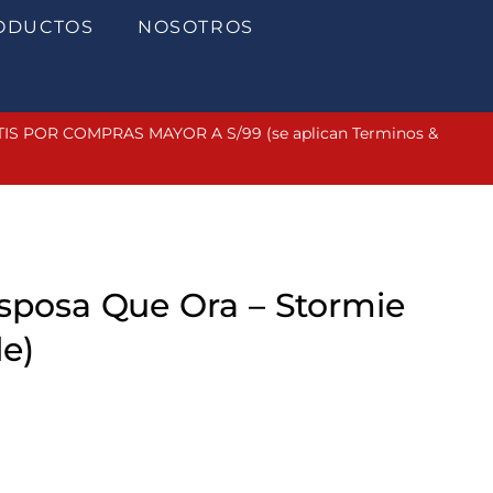
ODUCTOS
NOSOTROS
 POR COMPRAS MAYOR A S/99 (se aplican Terminos &
Esposa Que Ora – Stormie
e)