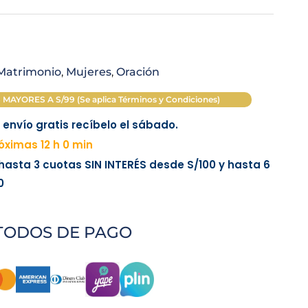
Matrimonio
,
Mujeres
,
Oración
AYORES A S/99 (Se aplica Términos y Condiciones)
envío gratis recíbelo el sábado.
ximas 12 h 0 min
 hasta 3 cuotas
SIN INTERÉS
desde
S/100
y hasta 6
0
TODOS DE PAGO