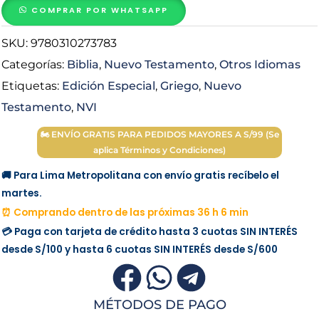
de
COMPRAR POR WHATSAPP
un
SKU:
9780310273783
Lector
(Todo
Categorías:
Biblia
,
Nuevo Testamento
,
Otros Idiomas
en
Etiquetas:
Edición Especial
,
Griego
,
Nuevo
Griego)
Testamento
,
NVI
cantidad
🏍 ENVÍO GRATIS PARA PEDIDOS MAYORES A S/99 (Se
aplica Términos y Condiciones)
🚚 Para Lima Metropolitana con envío gratis recíbelo el
martes.
⏰ Comprando dentro de las próximas 36 h 6 min
💳 Paga con tarjeta de crédito hasta 3 cuotas
SIN INTERÉS
desde
S/100
y hasta 6 cuotas
SIN INTERÉS
desde
S/600
MÉTODOS DE PAGO