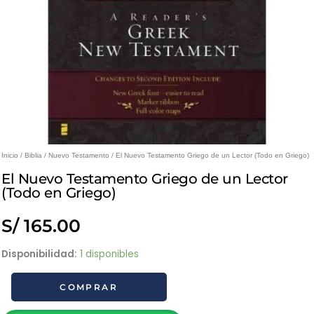
Inicio
/
Biblia
/
Nuevo Testamento
/ El Nuevo Testamento Griego de un Lector (Todo en Griego)
El Nuevo Testamento Griego de un Lector
(Todo en Griego)
S/
165.00
El
Disponibilidad:
1 disponibles
Nuevo
COMPRAR
Testamento
Griego