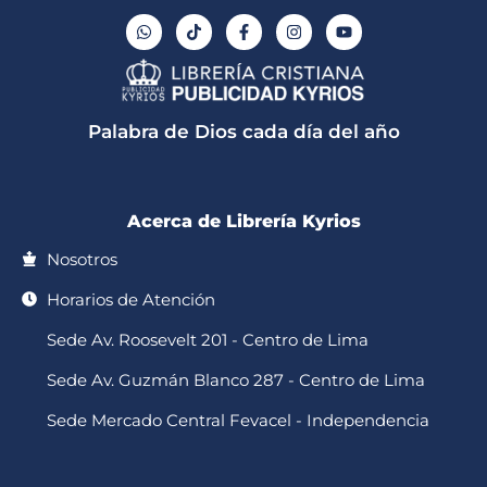
W
T
F
I
Y
h
i
a
n
o
a
k
c
s
u
t
t
e
t
t
s
o
b
a
u
a
k
o
g
b
p
o
r
e
Palabra de Dios cada día del año
p
k
a
-
m
f
Acerca de Librería Kyrios
Nosotros
Horarios de Atención
Sede Av. Roosevelt 201 - Centro de Lima
Sede Av. Guzmán Blanco 287 - Centro de Lima
Sede Mercado Central Fevacel - Independencia