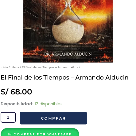
Inicio
/
Libros
/ El Final de los Tiempos – Armando Alducin
El Final de los Tiempos – Armando Alducin
S/
68.00
El
Disponibilidad:
12 disponibles
Final
COMPRAR
de
los
Tiempos
COMPRAR POR WHATSAPP