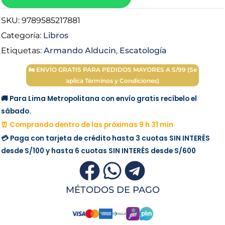
-
SKU:
9789585217881
Armando
Alducin
Categoría:
Libros
cantidad
Etiquetas:
Armando Alducin
,
Escatología
🏍 ENVÍO GRATIS PARA PEDIDOS MAYORES A S/99 (Se
aplica Términos y Condiciones)
🚚 Para Lima Metropolitana con envío gratis recíbelo el
sábado.
⏰ Comprando dentro de las próximas 9 h 31 min
💳 Paga con tarjeta de crédito hasta 3 cuotas
SIN INTERÉS
desde
S/100
y hasta 6 cuotas
SIN INTERÉS
desde
S/600
MÉTODOS DE PAGO