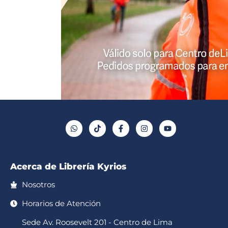
W
T
F
I
Y
h
i
a
n
o
a
k
c
s
u
t
t
e
t
t
s
o
b
a
u
a
k
o
g
b
p
o
r
e
Acerca de Librería Kyrios
p
k
a
-
m
f
Nosotros
Horarios de Atención
Sede Av. Roosevelt 201 - Centro de Lima