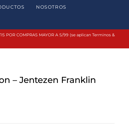
ODUCTOS
NOSOTROS
 POR COMPRAS MAYOR A S/99 (se aplican Terminos &
ton – Jentezen Franklin