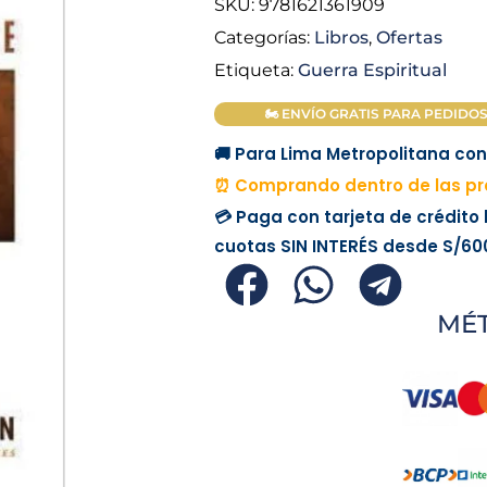
SKU:
9781621361909
Categorías:
Libros
,
Ofertas
Etiqueta:
Guerra Espiritual
🏍 ENVÍO GRATIS PARA PEDIDOS M
🚚 Para Lima Metropolitana con 
⏰ Comprando dentro de las pr
💳 Paga con tarjeta de crédito
cuotas
SIN INTERÉS
desde
S/60
MÉ