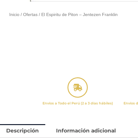
Inicio
/
Ofertas
/ El Espiritu de Piton – Jentezen Franklin
Envíos a Todo el Perú (2 a 3 días hábiles)
Envíos d
Descripción
Información adicional