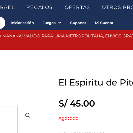
SRAEL
REGALOS
OFERTAS
OTROS PR
Iniciar sesión
Juegos
Cupones
Mi Cuenta
 MAÑANA! VALIDO PARA LIMA METROPOLITANA, ENVIOS GRATIS
El Espiritu de Pi
S/
45.00
Agotado