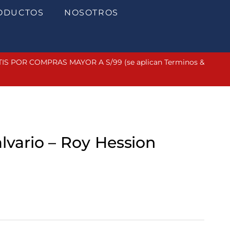
ODUCTOS
NOSOTROS
 POR COMPRAS MAYOR A S/99 (se aplican Terminos &
lvario – Roy Hession
Current
price