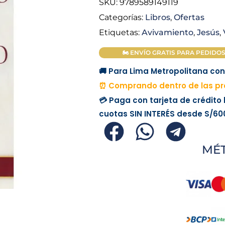
was:
SKU:
9789589149119
Categorías:
Libros
,
Ofertas
S/ 22.00.
Etiquetas:
Avivamiento
,
Jesús
,
🏍 ENVÍO GRATIS PARA PEDIDOS M
🚚 Para Lima Metropolitana con 
⏰ Comprando dentro de las pró
💳 Paga con tarjeta de crédito
cuotas
SIN INTERÉS
desde
S/60
MÉ