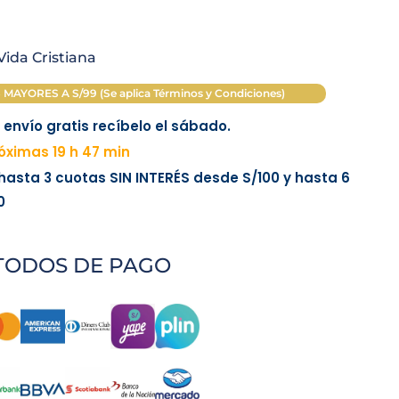
is:
S/ 18.00.
Vida Cristiana
AYORES A S/99 (Se aplica Términos y Condiciones)
envío gratis recíbelo el sábado.
ximas 19 h 47 min
 hasta 3 cuotas
SIN INTERÉS
desde
S/100
y hasta 6
0
TODOS DE PAGO