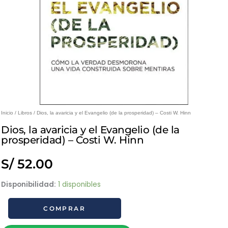
Inicio
/
Libros
/ Dios, la avaricia y el Evangelio (de la prosperidad) – Costi W. Hinn
Dios, la avaricia y el Evangelio (de la
prosperidad) – Costi W. Hinn
S/
52.00
Dios,
Disponibilidad:
1 disponibles
la
COMPRAR
avaricia
y