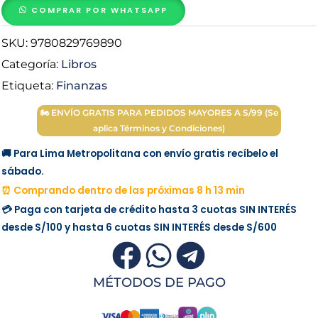
el
COMPRAR POR WHATSAPP
Evangelio
SKU:
9780829769890
(de
la
Categoría:
Libros
prosperidad)
Etiqueta:
Finanzas
-
🏍 ENVÍO GRATIS PARA PEDIDOS MAYORES A S/99 (Se
Costi
aplica Términos y Condiciones)
W.
Hinn
🚚 Para Lima Metropolitana con envío gratis recíbelo el
cantidad
sábado.
⏰ Comprando dentro de las próximas 8 h 13 min
💳 Paga con tarjeta de crédito hasta 3 cuotas
SIN INTERÉS
desde
S/100
y hasta 6 cuotas
SIN INTERÉS
desde
S/600
MÉTODOS DE PAGO