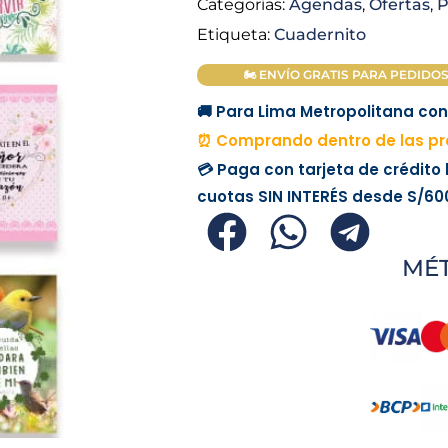
was:
Categorías:
Agendas
,
Ofertas
,
P
Etiqueta:
Cuadernito
S/ 700.
🏍 ENVÍO GRATIS PARA PEDIDOS M
🚚 Para Lima Metropolitana con 
⏰ Comprando dentro de las pró
💳 Paga con tarjeta de crédito
cuotas
SIN INTERÉS
desde
S/60
MÉ