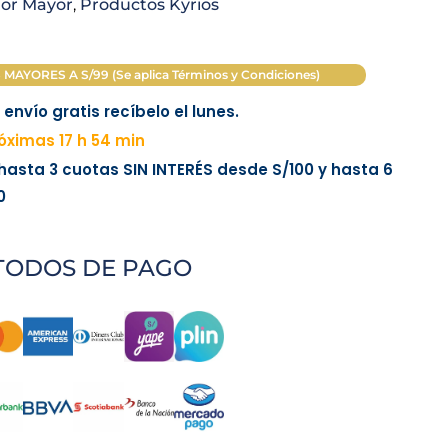
is:
or Mayor
,
Productos Kyrios
00.
S/ 500.00.
AYORES A S/99 (Se aplica Términos y Condiciones)
envío gratis recíbelo el lunes.
ximas 17 h 54 min
 hasta 3 cuotas
SIN INTERÉS
desde
S/100
y hasta 6
0
TODOS DE PAGO