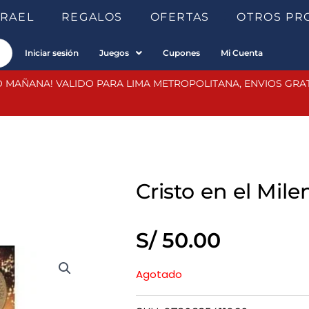
SRAEL
REGALOS
OFERTAS
OTROS PR
Iniciar sesión
Juegos
Cupones
Mi Cuenta
 MAÑANA! VALIDO PARA LIMA METROPOLITANA, ENVIOS GRATIS
Cristo en el Mile
S/
50.00
Agotado