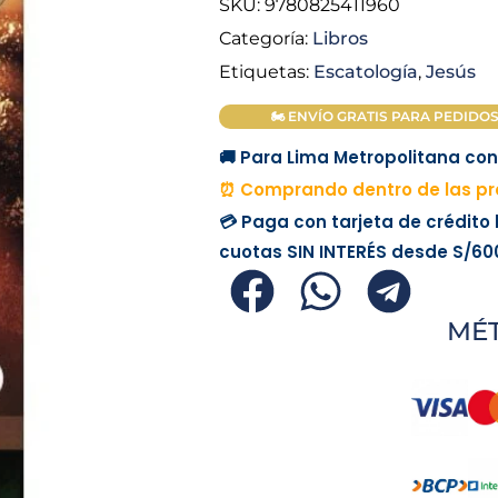
SKU:
9780825411960
Categoría:
Libros
Etiquetas:
Escatología
,
Jesús
🏍 ENVÍO GRATIS PARA PEDIDOS M
🚚 Para Lima Metropolitana con 
⏰ Comprando dentro de las pró
💳 Paga con tarjeta de crédito
cuotas
SIN INTERÉS
desde
S/60
MÉ