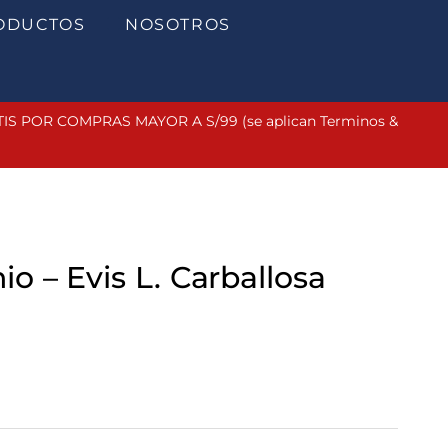
ODUCTOS
NOSOTROS
 POR COMPRAS MAYOR A S/99 (se aplican Terminos &
nio – Evis L. Carballosa