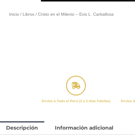
Inicio
/
Libros
/ Cristo en el Milenio – Evis L. Carballosa
Envíos a Todo el Perú (2 a 3 días hábiles)
Envíos d
Descripción
Información adicional