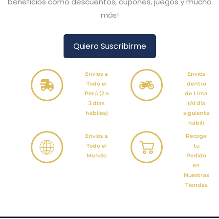
beneficios como descuentos, cupones, juegos y mucho
más!
Quiero Suscribirme
Envíos a
Envíos
Todo el
dentro
Perú (2 a
de Lima
3 días
(Al día
hábiles)
siguiente
hábil)
Envíos a
Recoge
Todo el
tu
Mundo
Pedido
en
Nuestras
Tiendas